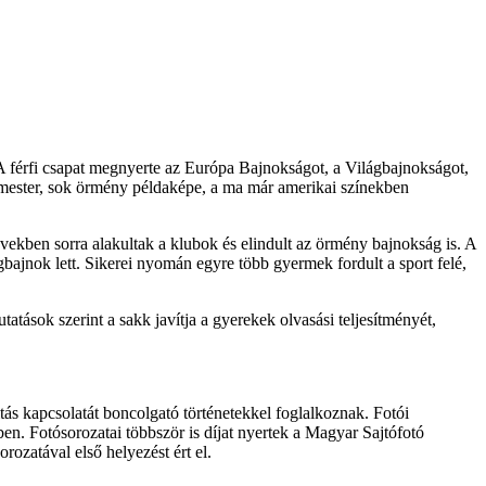
 A férfi csapat megnyerte az Európa Bajnokságot, a Világbajnokságot,
ymester, sok örmény példaképe, a ma már amerikai színekben
években sorra alakultak a klubok és elindult az örmény bajnokság is. A
gbajnok lett. Sikerei nyomán egyre több gyermek fordult a sport felé,
atások szerint a sakk javítja a gyerekek olvasási teljesítményét,
tás kapcsolatát boncolgató történetekkel foglalkoznak. Fotói
 Fotósorozatai többször is díjat nyertek a Magyar Sajtófotó
orozatával első helyezést ért el.