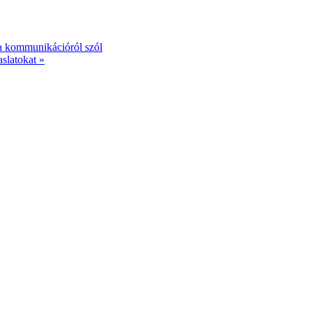
a kommunikációról szól
aslatokat
»