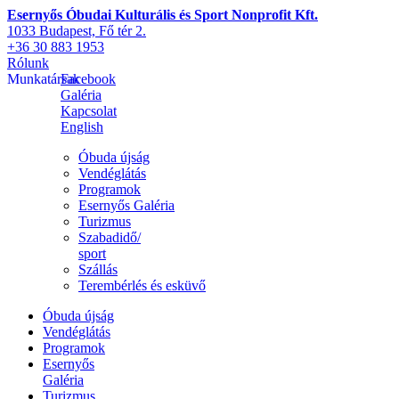
Esernyős Óbudai Kulturális és Sport Nonprofit Kft.
1033 Budapest, Fő tér 2.
+36 30 883 1953
Rólunk
Munkatársak
Facebook
Galéria
Kapcsolat
English
Óbuda újság
Vendéglátás
Programok
Esernyős Galéria
Turizmus
Szabadidő/
sport
Szállás
Terembérlés és esküvő
Óbuda újság
Vendéglátás
Programok
Esernyős
Galéria
Turizmus