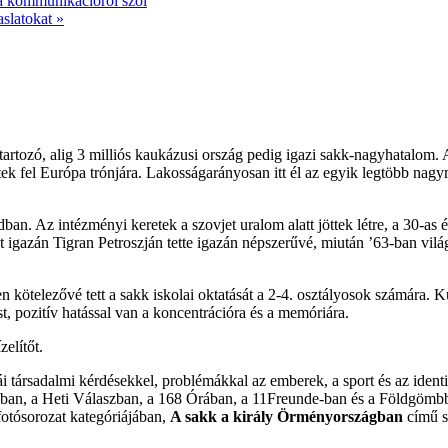
a kommunikációról szól
aslatokat
»
tartozó, alig 3 milliós kaukázusi ország pedig igazi sakk-nagyhatalom.
ek fel Európa trónjára. Lakosságarányosan itt él az egyik legtöbb nag
an. Az intézményi keretek a szovjet uralom alatt jöttek létre, a 30-as 
t igazán Tigran Petroszján tette igazán népszerűvé, miután ’63-ban vilá
kötelezővé tett a sakk iskolai oktatását a 2-4. osztályosok számára. Kut
, pozitív hatással van a koncentrációra és a memóriára.
elítőt.
 társadalmi kérdésekkel, problémákkal az emberek, a sport és az identi
, a Heti Válaszban, a 168 Órában, a 11Freunde-ban és a Földgömbben.
fotósorozat kategóriájában,
A sakk a király Örményországban
című s