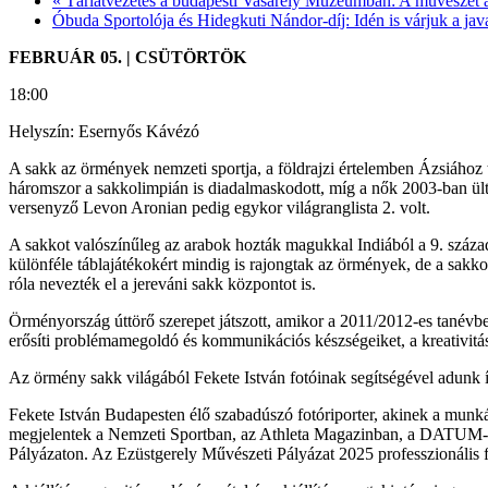
«
Tárlatvezetés a budapesti Vasarely Múzeumban: A művészet 
Óbuda Sportolója és Hidegkuti Nándor-díj: Idén is várjuk a jav
FEBRUÁR 05. | CSÜTÖRTÖK
18:00
Helyszín: Esernyős Kávézó
A sakk az örmények nemzeti sportja, a földrajzi értelemben Ázsiához 
háromszor a sakkolimpián is diadalmaskodott, míg a nők 2003-ban ült
versenyző Levon Aronian pedig egykor világranglista 2. volt.
A sakkot valószínűleg az arabok hozták magukkal Indiából a 9. századb
különféle táblajátékokért mindig is rajongtak az örmények, de a sakko
róla nevezték el a jereváni sakk központot is.
Örményország úttörő szerepet játszott, amikor a 2011/2012-es tanévben 
erősíti problémamegoldó és kommunikációs készségeiket, a kreativitást
Az örmény sakk világából Fekete István fotóinak segítségével adunk íz
Fekete István Budapesten élő szabadúszó fotóriporter, akinek a munkái
megjelentek a Nemzeti Sportban, az Athleta Magazinban, a DATUM-ban
Pályázaton. Az Ezüstgerely Művészeti Pályázat 2025 professzionális 