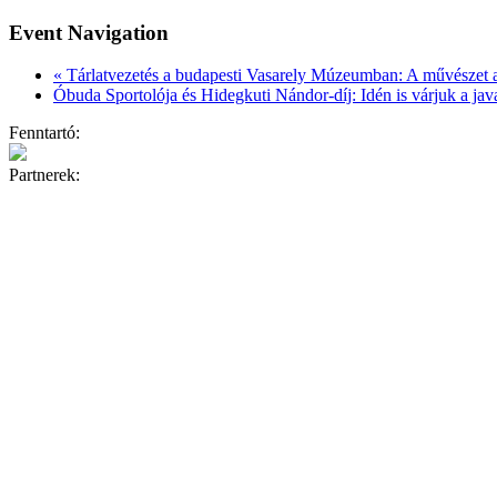
Event Navigation
«
Tárlatvezetés a budapesti Vasarely Múzeumban: A művészet 
Óbuda Sportolója és Hidegkuti Nándor-díj: Idén is várjuk a jav
Fenntartó:
Partnerek: