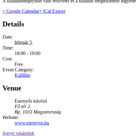
A kiállításmegnyitón való részvétel és a kiállítás megtekintése ingyene
+ Google Calendar
+ iCal Export
Details
Date:
február 5.
Time:
18:00 - 19:00
Cost:
Free
Event Category:
Kiállítás
Venue
Esernyős kávézó
Fő tér 2.
Bp
,
1033
Magyarország
Website:
www.esernyos.hu
Jegyet vásárolok