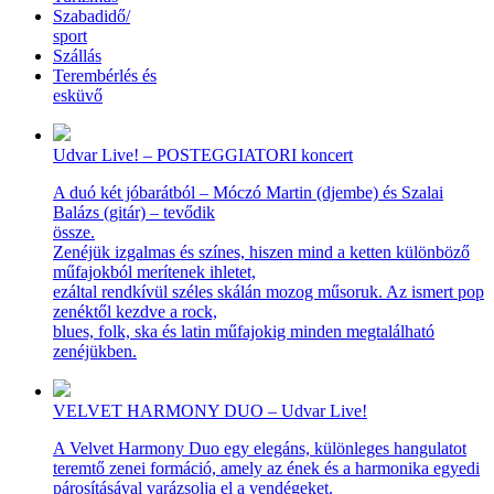
Szabadidő/
sport
Szállás
Terembérlés és
esküvő
Udvar Live! – POSTEGGIATORI koncert
A duó két jóbarátból – Móczó Martin (djembe) és Szalai
Balázs (gitár) – tevődik
össze.
Zenéjük izgalmas és színes, hiszen mind a ketten különböző
műfajokból merítenek ihletet,
ezáltal rendkívül széles skálán mozog műsoruk. Az ismert pop
zenéktől kezdve a rock,
blues, folk, ska és latin műfajokig minden megtalálható
zenéjükben.
VELVET HARMONY DUO – Udvar Live!
A Velvet Harmony Duo egy elegáns, különleges hangulatot
teremtő zenei formáció, amely az ének és a harmonika egyedi
párosításával varázsolja el a vendégeket.