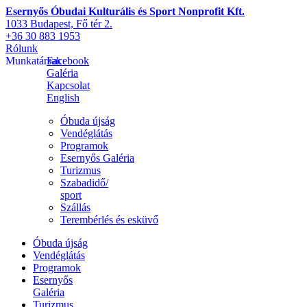
Esernyős Óbudai Kulturális és Sport Nonprofit Kft.
1033 Budapest, Fő tér 2.
+36 30 883 1953
Rólunk
Munkatársak
Facebook
Galéria
Kapcsolat
English
Óbuda újság
Vendéglátás
Programok
Esernyős Galéria
Turizmus
Szabadidő/
sport
Szállás
Terembérlés és esküvő
Óbuda újság
Vendéglátás
Programok
Esernyős
Galéria
Turizmus