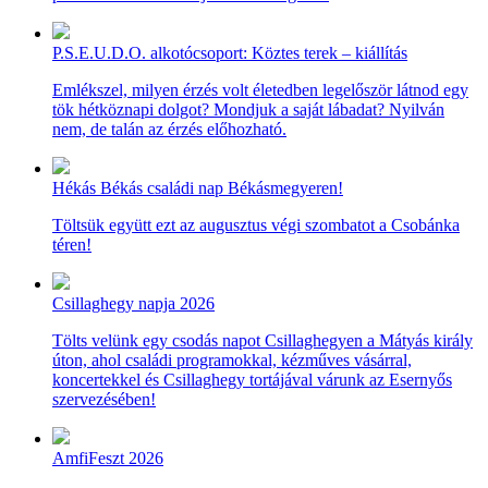
P.S.E.U.D.O. alkotócsoport: Köztes terek – kiállítás
Emlékszel, milyen érzés volt életedben legelőször látnod egy
tök hétköznapi dolgot? Mondjuk a saját lábadat? Nyilván
nem, de talán az érzés előhozható.
Hékás Békás családi nap Békásmegyeren!
Töltsük együtt ezt az augusztus végi szombatot a Csobánka
téren!
Csillaghegy napja 2026
Tölts velünk egy csodás napot Csillaghegyen a Mátyás király
úton, ahol családi programokkal, kézműves vásárral,
koncertekkel és Csillaghegy tortájával várunk az Esernyős
szervezésében!
AmfiFeszt 2026