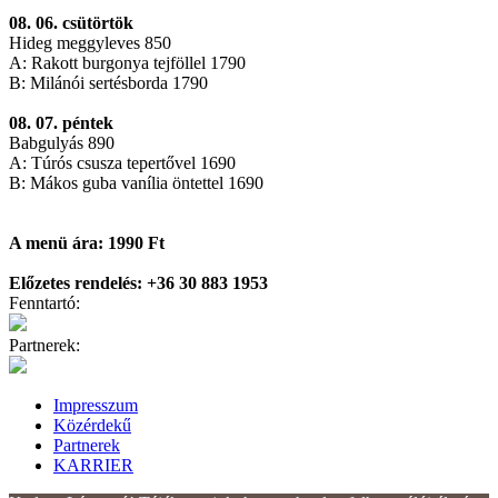
08. 06. csütörtök
Hideg meggyleves 850
A: Rakott burgonya tejföllel 1790
B: Milánói sertésborda 1790
08. 07. péntek
Babgulyás 890
A: Túrós csusza tepertővel 1690
B: Mákos guba vanília öntettel 1690
A menü ára: 1990 Ft
Előzetes rendelés: +36 30 883 1953
Fenntartó:
Partnerek:
Impresszum
Közérdekű
Partnerek
KARRIER