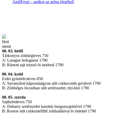
AmfiFeszt – amikor az aréna újraéled!
Heti
menü
08. 03. hétfő
Tárkonyos zöldségleves 750
A: Lasagne bolognese 1790
B: Rántott sajt rizzsel és tartárral 1790
08. 04. kedd
Erdei gyümölcsleves 850
A: Savanyított káposztaágyon sült csirkecomb gerslivel 1790
B: Zöldséges tócsniban sült sertésszelet, rizi-bizi 1790
08. 05. szerda
Sajtkrémleves 750
A: Dubarry sertésszelet karottás burgonyapürével 1790
B: Roston sült csirkemellfilé zöldsalátával és öntettel 1790