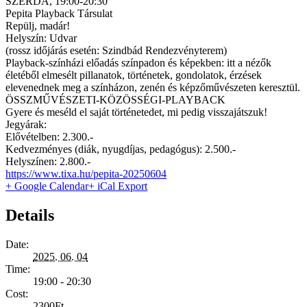
SZERDA, 19:00-20:30
Pepita Playback Társulat
Repülj, madár!
Helyszín: Udvar
(rossz időjárás esetén: Szindbád Rendezvényterem)
Playback-színházi előadás színpadon és képekben: itt a nézők
életéből elmesélt pillanatok, történetek, gondolatok, érzések
elevenednek meg a színházon, zenén és képzőművészeten keresztül.
ÖSSZMŰVÉSZETI-KÖZÖSSÉGI-PLAYBACK
Gyere és meséld el saját történetedet, mi pedig visszajátszuk!
Jegyárak:
Elővételben: 2.300.-
Kedvezményes (diák, nyugdíjas, pedagógus): 2.500.-
Helyszínen: 2.800.-
https://www.tixa.hu/pepita-20250604
+ Google Calendar
+ iCal Export
Details
Date:
2025. 06. 04
Time:
19:00 - 20:30
Cost:
2300Ft