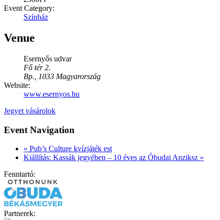
Event Category:
Színház
Venue
Esernyős udvar
Fő tér 2.
Bp.
,
1033
Magyarország
Website:
www.esernyos.hu
Jegyet vásárolok
Event Navigation
«
Pub’s Culture kvízjáték est
Kiállítás: Kassák jegyében – 10 éves az Óbudai Anziksz
»
Fenntartó:
Partnerek: