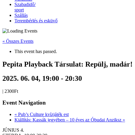
Szabadidő/
sport
Szállás
Terembérlés és esküvő
« Összes Events
This event has passed.
Pepita Playback Társulat: Repülj, madár!
2025. 06. 04, 19:00
-
20:30
|
2300Ft
Event Navigation
«
Pub’s Culture kvízjáték est
Kiállítás: Kassák jegyében – 10 éves az Óbudai Anziksz
»
JÚNIUS 4.