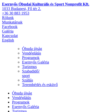
Esernyős Óbudai Kulturális és Sport Nonprofit Kft.
1033 Budapest, Fő tér 2.
+36 30 883 1953
Rólunk
Munkatársak
Facebook
Galéria
Kapcsolat
English
Óbuda újság
Vendéglátás
Programok
Esernyős Galéria
Turizmus
Szabadidő/
sport
Szállás
Terembérlés és esküvő
Óbuda újság
Vendéglátás
Programok
Esernyős Galéria
Turizmus