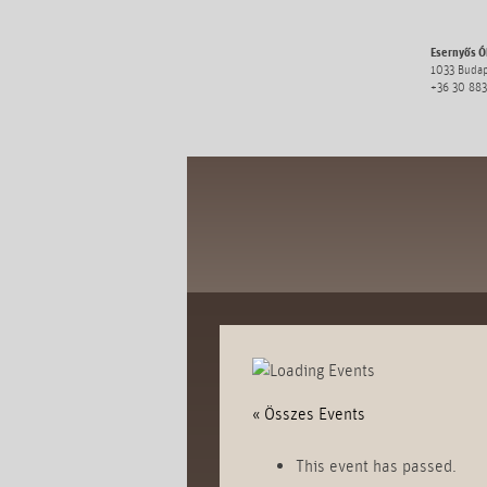
Esernyős Ób
1033 Budape
+36 30 883
óbuda újság
vendéglátás
« Összes Events
This event has passed.