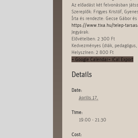
Az előadást két felvonásban játss
Szereplők: Frigyes Kristóf, Gyen
Írta és rendezte: Gecse Gábor és
https://www.tixa.hu/telep-tarsa
Jegyárak:
Elővételben: 2 300 Ft
Kedvezményes (diák, pedagógus, 
Helyszínen: 2 800 Ft
+ Google Calendar
+ iCal Export
Details
Date:
április 17.
Time:
19:00 - 21:30
Cost: