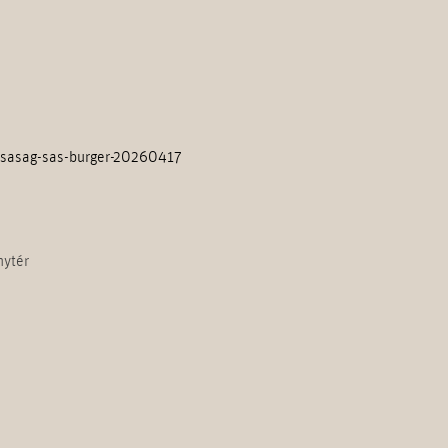
arsasag-sas-burger-20260417
nytér