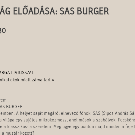
SÁG ELŐADÁSA: SAS BURGER
30
ARGA LIVIUSSZAL
nikai okok miatt zárva tart
»
erem
SAS BURGER
eremben. A helyet saját magáról elnevező főnök, SAS (Sipos András Sá
ha világa egy sajátos mikrokozmosz, ahol mások a szabályok. Fecskén
e a klasszikus: a szerelem. Meg ugye egy ponton majd minden a feje t
 a mustár között?