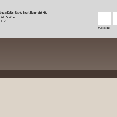
udai Kulturális és Sport Nonprofit Kft.
st, Fő tér 2.
 1953
Munkatársak
Rólunk
F
esernyős
szabadidő
programok
turizmus
galéria
sport