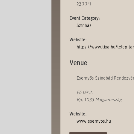
2300Ft
Event Category:
Színház
Website:
https://www.tixa.hu/telep-t
Venue
Esernyős Szindbád Rendezvé
Fő tér 2.
Bp
,
1033
Magyarország
Website:
www.esernyos.hu