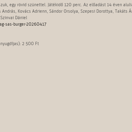
zuk, egy rövid szünettel. Játékidő 120 perc. Az előadást 14 éven alul
es András, Kovács Adrienn, Sándor Orsolya, Szepesi Dorottya, Takáts 
 Szinvai Dániel
sag-sas-burger-20260417
nyugdíjas): 2 500 Ft