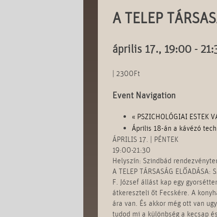
A TELEP TÁRSA
április 17., 19:00
-
21:
|
2300Ft
Event Navigation
«
PSZICHOLÓGIAI ESTEK V
Április 18-án a kávézó tech
ÁPRILIS 17. | PÉNTEK
19:00-21:30
Helyszín: Szindbád rendezvényt
A TELEP TÁRSASÁG ELŐADÁSA: 
F. József állást kap egy gyorsétt
átkereszteli őt Fecskére. A kony
ára van. És akkor még ott van ugy
tudod mi a különbség a kecsap és