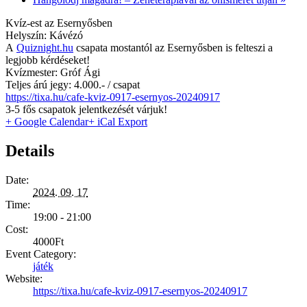
Kvíz-est az Esernyősben
Helyszín: Kávézó
A
Quiznight.hu
csapata mostantól az Esernyősben is felteszi a
legjobb kérdéseket!
Kvízmester: Gróf Ági
Teljes árú jegy: 4.000.- / csapat
https://tixa.hu/cafe-kviz-0917-esernyos-20240917
3-5 fős csapatok jelentkezését várjuk!
+ Google Calendar
+ iCal Export
Details
Date:
2024. 09. 17
Time:
19:00 - 21:00
Cost:
4000Ft
Event Category:
játék
Website:
https://tixa.hu/cafe-kviz-0917-esernyos-20240917