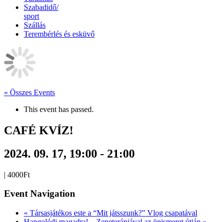
Szabadidő/
sport
Szállás
Terembérlés és esküvő
« Összes Events
This event has passed.
CAFÉ KVÍZ!
2024. 09. 17, 19:00
-
21:00
|
4000Ft
Event Navigation
«
Társasjátékos este a “Mit játsszunk?” Vlog csapatával
Hangolódj magadra! – Zeneterápiával az önismeret útján
»