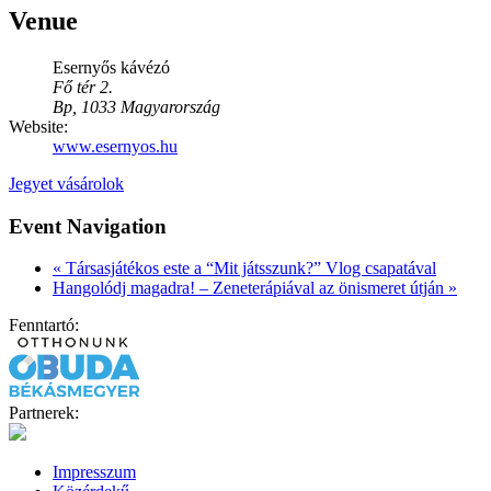
Venue
Esernyős kávézó
Fő tér 2.
Bp
,
1033
Magyarország
Website:
www.esernyos.hu
Jegyet vásárolok
Event Navigation
«
Társasjátékos este a “Mit játsszunk?” Vlog csapatával
Hangolódj magadra! – Zeneterápiával az önismeret útján
»
Fenntartó:
Partnerek:
Impresszum