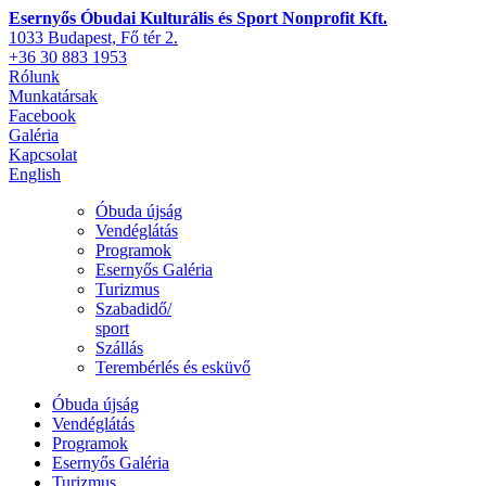
Esernyős Óbudai Kulturális és Sport Nonprofit Kft.
1033 Budapest, Fő tér 2.
+36 30 883 1953
Rólunk
Munkatársak
Facebook
Galéria
Kapcsolat
English
Óbuda újság
Vendéglátás
Programok
Esernyős Galéria
Turizmus
Szabadidő/
sport
Szállás
Terembérlés és esküvő
Óbuda újság
Vendéglátás
Programok
Esernyős Galéria
Turizmus