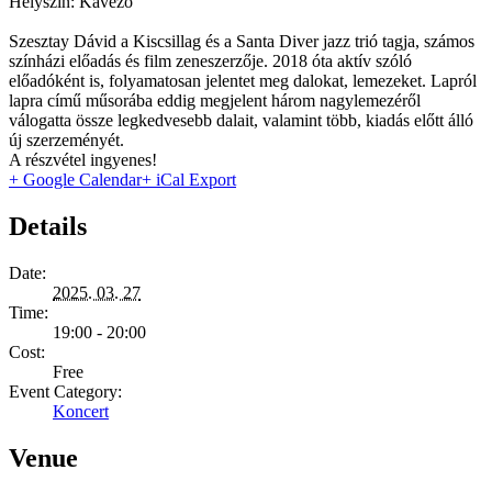
Helyszín: Kávézó
Szesztay Dávid a Kiscsillag és a Santa Diver jazz trió tagja, számos
színházi előadás és film zeneszerzője. 2018 óta aktív szóló
előadóként is, folyamatosan jelentet meg dalokat, lemezeket. Lapról
lapra című műsorába eddig megjelent három nagylemezéről
válogatta össze legkedvesebb dalait, valamint több, kiadás előtt álló
új szerzeményét.
A részvétel ingyenes!
+ Google Calendar
+ iCal Export
Details
Date:
2025. 03. 27
Time:
19:00 - 20:00
Cost:
Free
Event Category:
Koncert
Venue