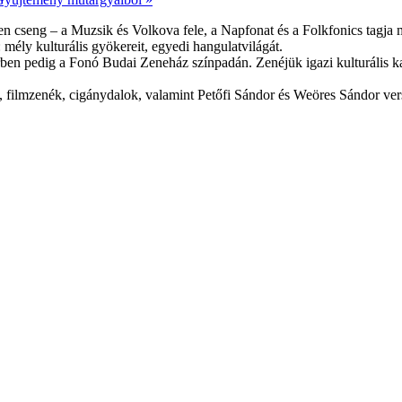
en cseng – a Muzsik és Volkova fele, a Napfonat és a Folkfonics tagja
 mély kulturális gyökereit, egyedi hangulatvilágát.
 pedig a Fonó Budai Zeneház színpadán. Zenéjük igazi kulturális kava
, filmzenék, cigánydalok, valamint Petőfi Sándor és Weöres Sándor ve