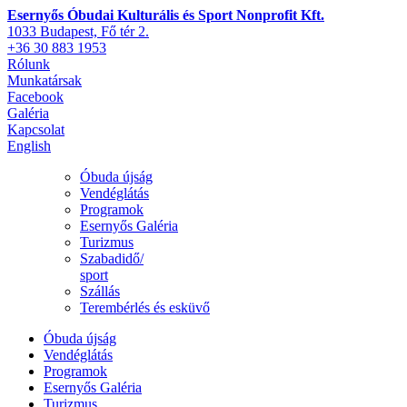
Esernyős Óbudai Kulturális és Sport Nonprofit Kft.
1033 Budapest, Fő tér 2.
+36 30 883 1953
Rólunk
Munkatársak
Facebook
Galéria
Kapcsolat
English
Óbuda újság
Vendéglátás
Programok
Esernyős Galéria
Turizmus
Szabadidő/
sport
Szállás
Terembérlés és esküvő
Óbuda újság
Vendéglátás
Programok
Esernyős Galéria
Turizmus