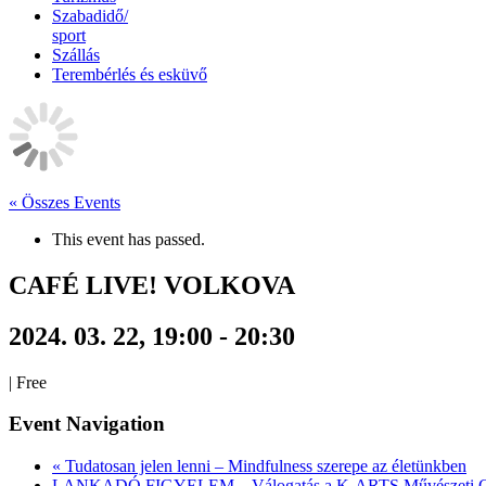
Szabadidő/
sport
Szállás
Terembérlés és esküvő
« Összes Events
This event has passed.
CAFÉ LIVE! VOLKOVA
2024. 03. 22, 19:00
-
20:30
|
Free
Event Navigation
«
Tudatosan jelen lenni – Mindfulness szerepe az életünkben
LANKADÓ FIGYELEM – Válogatás a K-ARTS Művészeti Gy