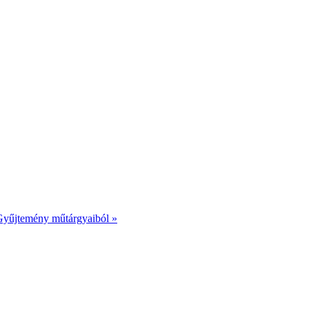
űjtemény műtárgyaiból
»