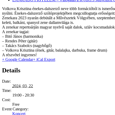
Volkova Krisztina énekes-dalszerző neve több formációból is ismerős
nyúlni. Énekes-dalszerző szólóprojektjében megcsillogtatja erősségeit:
Zenekara 2023 nyarán debütált a Művészetek Völgyében, szeptemberben
keleti, balkáni, spanyol zene dallamvilága is.
A zenekar repertoárján magyar nyelvű saját dalok, szláv kocsmadalok
A zenekar tagjai:
– Bitó János (harmonika)
– Rendes Péter (gitár)
– Takács Szabolcs (nagybőgő)
– Volkova Krisztina (ének, gitár, balalajka, darbuka, frame drum)
A részvétel ingyenes!
+ Google Calendar
+ iCal Export
Details
Date:
2024. 03. 22
Time:
19:00 - 20:30
Cost:
Free
Event Category:
Koncert