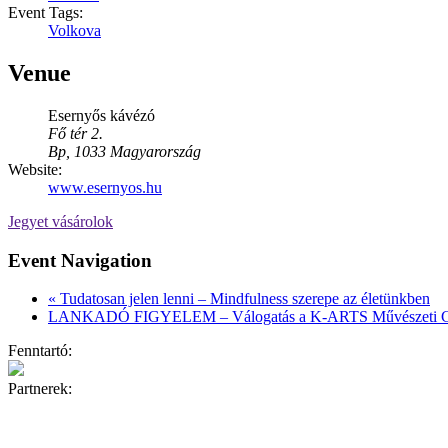
Event Tags:
Volkova
Venue
Esernyős kávézó
Fő tér 2.
Bp
,
1033
Magyarország
Website:
www.esernyos.hu
Jegyet vásárolok
Event Navigation
«
Tudatosan jelen lenni – Mindfulness szerepe az életünkben
LANKADÓ FIGYELEM – Válogatás a K-ARTS Művészeti Gy
Fenntartó:
Partnerek: