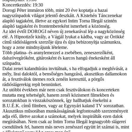
Koncertkezdés: 19:30
Dorogi Péter immáron több, mint 20 éve koptatja a hazai
nagyszínpadok világot jelentő deszkáit. A Kistehén Tánczenekar
alapító tagjaként, illetve az egykori Intim Torna Illegál szintén
alapító tagjaként és frontembereként ismerheti a közönség.
Az idei évtől DOROGI néven új zenekarával lép a nagyközönség
elé. A Hipnotizőr király, a Vágjál lyukat a kádba, vagy az Örökké
című rádióslágerek szerzője újra és újra bebizonyítja számunkra,
hogy a zene mindnyájunk lételeme.
Több platina- és aranylemezzel a zsebében, zeneszerzőként,
dalszövegíróként, gitárosként és karcos hangú énekesként áll
színpadra.
Dalai zenei kalandtúrára invitálnak, s ha elfogadjuk a meghívását, a
mély, lirai daloktól, a bensőséges hangzású, akusztikus dallamokon
át, a fesztiválok ütemes rock zenéin keresztül, a pörgős
rádióslágerekig repít bennünket.
Az utóbbi években már nem csak fesztiválokon és koncerteken
mutatta meg tehetségét, hanem zenéi közismert filmekben és
sorozatokban is visszaköszönnek, így hallhatjuk énekelni a
B.U.É.K. című filmben, vagy az Egynyári kaland TV sorozatban.
Akusztikus műsorában munkásságának legfontosabb szerzeményeit
adja elő, illetve azokat a számokat, melyek inspirálták ezen dalok
megírásában. Nem csak az Intim Torna Illegál legnagyobb slágerei
csendülnek fel, hanem más neves zenésszel együtt írt számai is, mint