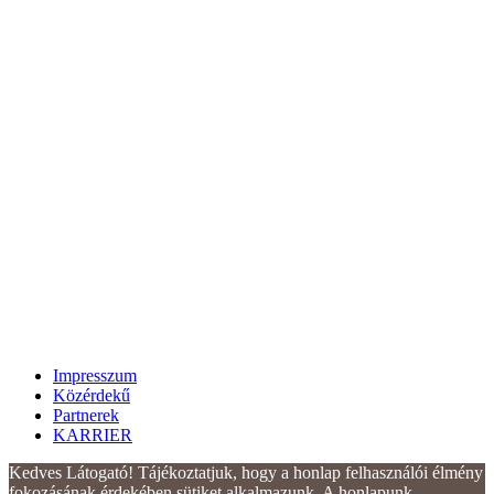
Impresszum
Közérdekű
Partnerek
KARRIER
Kedves Látogató! Tájékoztatjuk, hogy a honlap felhasználói élmény
fokozásának érdekében sütiket alkalmazunk. A honlapunk