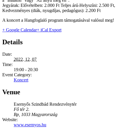
a “Balaton” vagy “Az anyu meg én”.
Jegyárak: Elővételben: 2.000 Ft Teljes árú-Helyszíni: 2.500 Ft,
Kedvezményes (diák, nyugdíjas, pedagógus): 2.200 Ft
A koncert a Hangfoglaló program támogatásával valósul meg!
+ Google Calendar
+ iCal Export
Details
Date:
2022. 12. 07
Time:
19:00 - 20:30
Event Category:
Koncert
Venue
Esernyős Szindbád Rendezvénytér
Fő tér 2.
Bp
,
1033
Magyarország
Website:
www.esernyos.hu