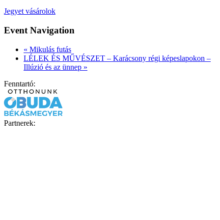
Jegyet vásárolok
Event Navigation
«
Mikulás futás
LÉLEK ÉS MŰVÉSZET – Karácsony régi képeslapokon –
Illúzió és az ünnep
»
Fenntartó:
Partnerek: