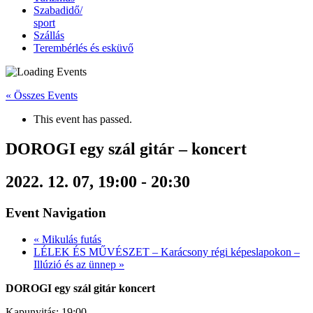
Szabadidő/
sport
Szállás
Terembérlés és esküvő
« Összes Events
This event has passed.
DOROGI egy szál gitár – koncert
2022. 12. 07, 19:00
-
20:30
Event Navigation
«
Mikulás futás
LÉLEK ÉS MŰVÉSZET – Karácsony régi képeslapokon –
Illúzió és az ünnep
»
DOROGI egy szál gitár koncert
Kapunyitás: 19:00