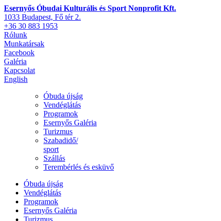
Esernyős Óbudai Kulturális és Sport Nonprofit Kft.
1033 Budapest, Fő tér 2.
+36 30 883 1953
Rólunk
Munkatársak
Facebook
Galéria
Kapcsolat
English
Óbuda újság
Vendéglátás
Programok
Esernyős Galéria
Turizmus
Szabadidő/
sport
Szállás
Terembérlés és esküvő
Óbuda újság
Vendéglátás
Programok
Esernyős Galéria
Turizmus