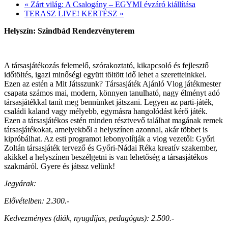
«
Zárt világ: A Csalogány – EGYMI évzáró kiállítása
TERASZ LIVE! KERTÉSZ
»
Helyszín: Szindbád Rendezvényterem
A társasjátékozás felemelő, szórakoztató, kikapcsoló és fejlesztő
időtöltés, igazi minőségi együtt töltött idő lehet a szeretteinkkel.
Ezen az estén a Mit Játsszunk? Társasjáték Ajánló Vlog játékmester
csapata számos mai, modern, könnyen tanulható, nagy élményt adó
társasjátékkal tanít meg bennünket játszani. Legyen az parti-játék,
családi kaland vagy mélyebb, egymásra hangolódást kérő játék.
Ezen a társasjátékos estén minden résztvevő találhat magának remek
társasjátékokat, amelyekből a helyszínen azonnal, akár többet is
kipróbálhat. Az esti programot lebonyolítják a vlog vezetői: Győri
Zoltán társasjáték tervező és Győri-Nádai Réka kreatív szakember,
akikkel a helyszínen beszélgetni is van lehetőség a társasjátékos
szakmáról. Gyere és játssz velünk!
Jegyárak:
Elővételben: 2.300.-
Kedvezményes (diák, nyugdíjas, pedagógus): 2.500.-