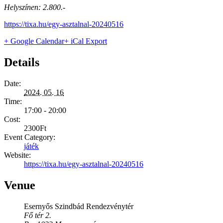
Helyszínen: 2.800.-
https://tixa.hu/egy-asztalnal-20240516
+ Google Calendar
+ iCal Export
Details
Date:
2024. 05. 16
Time:
17:00 - 20:00
Cost:
2300Ft
Event Category:
játék
Website:
https://tixa.hu/egy-asztalnal-20240516
Venue
Esernyős Szindbád Rendezvénytér
Fő tér 2.