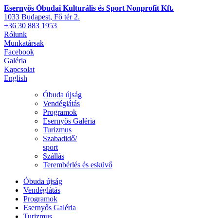
Esernyős Óbudai Kulturális és Sport Nonprofit Kft.
1033 Budapest, Fő tér 2.
+36 30 883 1953
Rólunk
Munkatársak
Facebook
Galéria
Kapcsolat
English
Óbuda újság
Vendéglátás
Programok
Esernyős Galéria
Turizmus
Szabadidő/
sport
Szállás
Terembérlés és esküvő
Óbuda újság
Vendéglátás
Programok
Esernyős Galéria
Turizmus