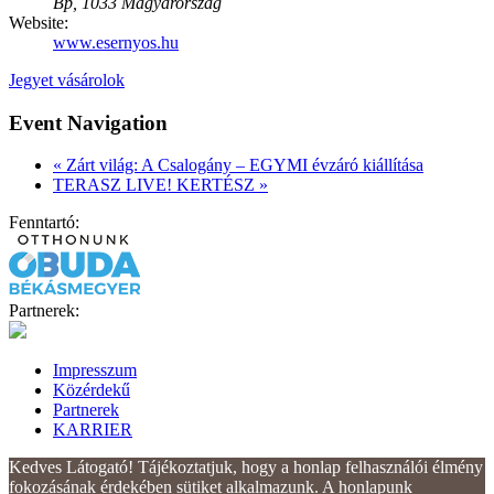
Bp
,
1033
Magyarország
Website:
www.esernyos.hu
Jegyet vásárolok
Event Navigation
«
Zárt világ: A Csalogány – EGYMI évzáró kiállítása
TERASZ LIVE! KERTÉSZ
»
Fenntartó:
Partnerek:
Impresszum
Közérdekű
Partnerek
KARRIER
Kedves Látogató! Tájékoztatjuk, hogy a honlap felhasználói élmény
fokozásának érdekében sütiket alkalmazunk. A honlapunk