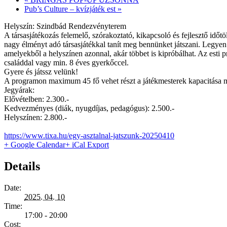
Pub’s Culture – kvízjáték est
»
Helyszín: Szindbád Rendezvényterem
A társasjátékozás felemelő, szórakoztató, kikapcsoló és fejlesztő időt
nagy élményt adó társasjátékkal tanít meg bennünket játszani. Legyen
amelyekből a helyszínen azonnal, akár többet is kipróbálhat. Az esti 
családdal vagy min. 8 éves gyerkőccel.
Gyere és játssz velünk!
A programon maximum 45 fő vehet részt a játékmesterek kapacitása mia
Jegyárak:
Elővételben: 2.300.-
Kedvezményes (diák, nyugdíjas, pedagógus): 2.500.-
Helyszínen: 2.800.-
https://www.tixa.hu/egy-asztalnal-jatszunk-20250410
+ Google Calendar
+ iCal Export
Details
Date:
2025. 04. 10
Time:
17:00 - 20:00
Cost: