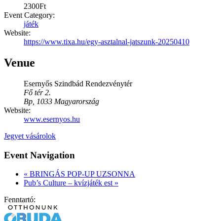
2300Ft
Event Category:
játék
Website:
https://www.tixa.hu/egy-asztalnal-jatszunk-20250410
Venue
Esernyős Szindbád Rendezvénytér
Fő tér 2.
Bp
,
1033
Magyarország
Website:
www.esernyos.hu
Jegyet vásárolok
Event Navigation
«
BRINGÁS POP-UP UZSONNA
Pub’s Culture – kvízjáték est
»
Fenntartó: