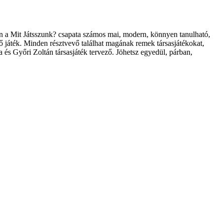
estén a Mit Játsszunk? csapata számos mai, modern, könnyen tanulható,
ő játék. Minden résztvevő találhat magának remek társasjátékokat,
 és Győri Zoltán társasjáték tervező. Jöhetsz egyedül, párban,