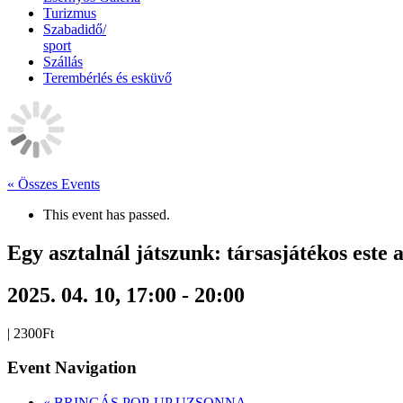
Turizmus
Szabadidő/
sport
Szállás
Terembérlés és esküvő
« Összes Events
This event has passed.
Egy asztalnál játszunk: társasjátékos este 
2025. 04. 10, 17:00
-
20:00
|
2300Ft
Event Navigation
«
BRINGÁS POP-UP UZSONNA