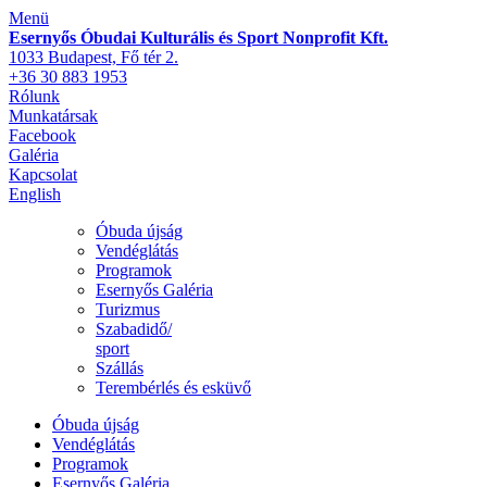
Menü
Esernyős Óbudai Kulturális és Sport Nonprofit Kft.
1033 Budapest, Fő tér 2.
+36 30 883 1953
Rólunk
Munkatársak
Facebook
Galéria
Kapcsolat
English
Óbuda újság
Vendéglátás
Programok
Esernyős Galéria
Turizmus
Szabadidő/
sport
Szállás
Terembérlés és esküvő
Óbuda újság
Vendéglátás
Programok
Esernyős Galéria