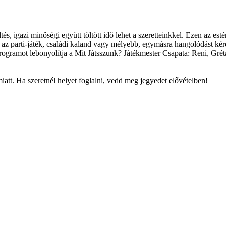
öltés, igazi minőségi együtt töltött idő lehet a szeretteinkkel. Ezen az 
 az parti-játék, családi kaland vagy mélyebb, egymásra hangolódást kér
programot lebonyolítja a Mit Játsszunk? Játékmester Csapata: Reni, Gréta
tt. Ha szeretnél helyet foglalni, vedd meg jegyedet elővételben!