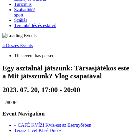
Turizmus
Szabadidő/
sport
Szállás
Terembérlés és esküvő
« Összes Events
This event has passed.
Egy asztalnál játszunk: Társasjátékos este
a Mit játsszunk? Vlog csapatával
2023. 07. 20, 17:00
-
20:00
|
2800Ft
Event Navigation
«
CAFÉ KVÍZ! Kvíz-est az Esernyősben
Terasz Live! Klisé Duó
»