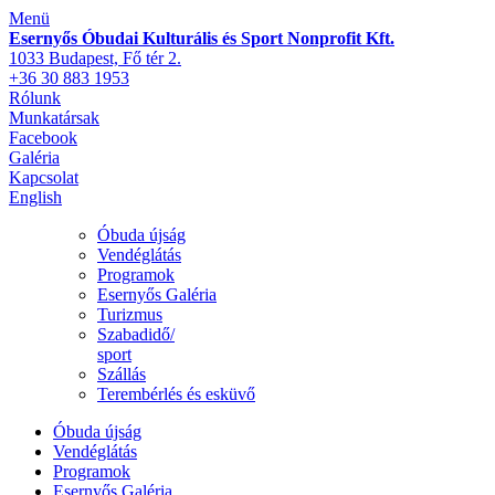
Menü
Esernyős Óbudai Kulturális és Sport Nonprofit Kft.
1033 Budapest, Fő tér 2.
+36 30 883 1953
Rólunk
Munkatársak
Facebook
Galéria
Kapcsolat
English
Óbuda újság
Vendéglátás
Programok
Esernyős Galéria
Turizmus
Szabadidő/
sport
Szállás
Terembérlés és esküvő
Óbuda újság
Vendéglátás
Programok
Esernyős Galéria