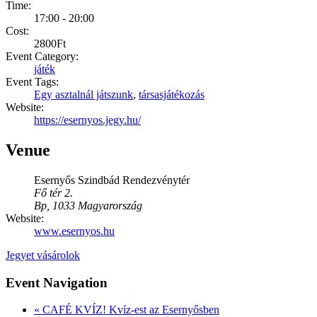
Time:
17:00 - 20:00
Cost:
2800Ft
Event Category:
játék
Event Tags:
Egy asztalnál játszunk
,
társasjátékozás
Website:
https://esernyos.jegy.hu/
Venue
Esernyős Szindbád Rendezvénytér
Fő tér 2.
Bp
,
1033
Magyarország
Website:
www.esernyos.hu
Jegyet vásárolok
Event Navigation
«
CAFÉ KVÍZ! Kvíz-est az Esernyősben