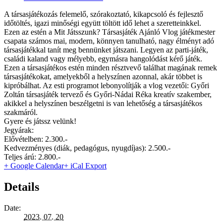
A társasjátékozás felemelő, szórakoztató, kikapcsoló és fejlesztő
időtöltés, igazi minőségi együtt töltött idő lehet a szeretteinkkel.
Ezen az estén a Mit Játsszunk? Társasjáték Ajánló Vlog játékmester
csapata számos mai, modern, könnyen tanulható, nagy élményt adó
társasjátékkal tanít meg bennünket játszani. Legyen az parti-játék,
családi kaland vagy mélyebb, egymásra hangolódást kérő játék.
Ezen a társasjátékos estén minden résztvevő találhat magának remek
társasjátékokat, amelyekből a helyszínen azonnal, akár többet is
kipróbálhat. Az esti programot lebonyolítják a vlog vezetői: Győri
Zoltán társasjáték tervező és Győri-Nádai Réka kreatív szakember,
akikkel a helyszínen beszélgetni is van lehetőség a társasjátékos
szakmáról.
Gyere és játssz velünk!
Jegyárak:
Elővételben: 2.300.-
Kedvezményes (diák, pedagógus, nyugdíjas): 2.500.-
Teljes árú: 2.800.-
+ Google Calendar
+ iCal Export
Details
Date:
2023. 07. 20