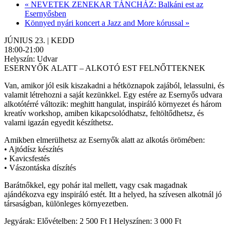
«
NEVETEK ZENEKAR TÁNCHÁZ: Balkáni est az
Esernyősben
Könnyed nyári koncert a Jazz and More kórussal
»
JÚNIUS 23. | KEDD
18:00-21:00
Helyszín: Udvar
ESERNYŐK ALATT – ALKOTÓ EST FELNŐTTEKNEK
Van, amikor jól esik kiszakadni a hétköznapok zajából, lelassulni, és
valamit létrehozni a saját kezünkkel. Egy estére az Esernyős udvara
alkotótérré változik: meghitt hangulat, inspiráló környezet és három
kreatív workshop, amiben kikapcsolódhatsz, feltöltődhetsz, és
valami igazán egyedit készíthetsz.
Amikben elmerülhetsz az Esernyők alatt az alkotás örömében:
• Ajtódísz készítés
• Kavicsfestés
• Vászontáska díszítés
Barátnőkkel, egy pohár ital mellett, vagy csak magadnak
ajándékozva egy inspiráló estét. Itt a helyed, ha szívesen alkotnál jó
társaságban, különleges környezetben.
Jegyárak: Elővételben: 2 500 Ft I Helyszínen: 3 000 Ft