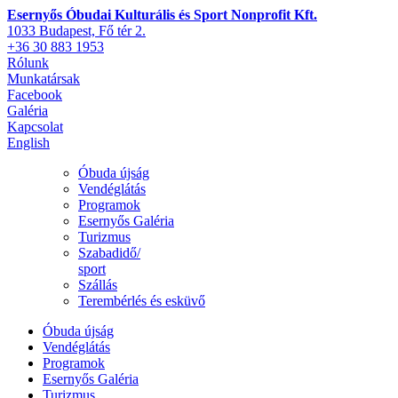
Esernyős Óbudai Kulturális és Sport Nonprofit Kft.
1033 Budapest, Fő tér 2.
+36 30 883 1953
Rólunk
Munkatársak
Facebook
Galéria
Kapcsolat
English
Óbuda újság
Vendéglátás
Programok
Esernyős Galéria
Turizmus
Szabadidő/
sport
Szállás
Terembérlés és esküvő
Óbuda újság
Vendéglátás
Programok
Esernyős Galéria
Turizmus