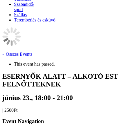
Szabadidő/
sport
Szállás
Terembérlés és esküvő
« Összes Events
This event has passed.
ESERNYŐK ALATT – ALKOTÓ EST
FELNŐTTEKNEK
június 23., 18:00
-
21:00
|
2500Ft
Event Navigation