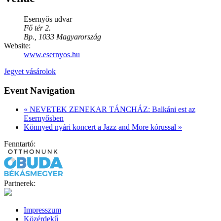
Esernyős udvar
Fő tér 2.
Bp.
,
1033
Magyarország
Website:
www.esernyos.hu
Jegyet vásárolok
Event Navigation
«
NEVETEK ZENEKAR TÁNCHÁZ: Balkáni est az
Esernyősben
Könnyed nyári koncert a Jazz and More kórussal
»
Fenntartó:
Partnerek:
Impresszum
Közérdekű