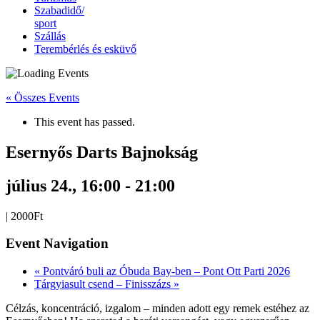
Szabadidő/
sport
Szállás
Terembérlés és esküvő
« Összes Events
This event has passed.
Esernyős Darts Bajnokság
július 24., 16:00
-
21:00
|
2000Ft
Event Navigation
«
Pontváró buli az Óbuda Bay-ben – Pont Ott Parti 2026
Tárgyiasult csend – Finisszázs
»
Célzás, koncentráció, izgalom – minden adott egy remek estéhez az