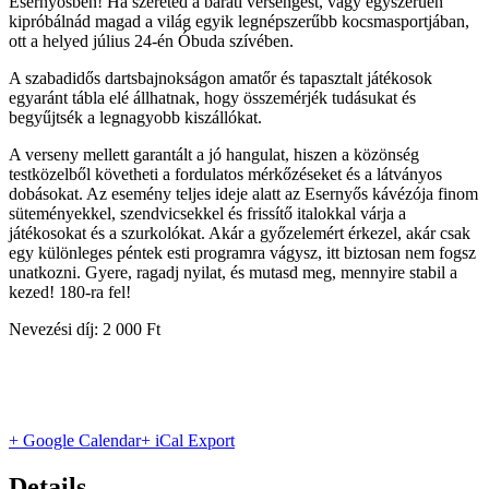
Esernyősben! Ha szereted a baráti versengést, vagy egyszerűen
kipróbálnád magad a világ egyik legnépszerűbb kocsmasportjában,
ott a helyed július 24-én Óbuda szívében.
A szabadidős dartsbajnokságon amatőr és tapasztalt játékosok
egyaránt tábla elé állhatnak, hogy összemérjék tudásukat és
begyűjtsék a legnagyobb kiszállókat.
A verseny mellett garantált a jó hangulat, hiszen a közönség
testközelből követheti a fordulatos mérkőzéseket és a látványos
dobásokat. Az esemény teljes ideje alatt az Esernyős kávézója finom
süteményekkel, szendvicsekkel és frissítő italokkal várja a
játékosokat és a szurkolókat. Akár a győzelemért érkezel, akár csak
egy különleges péntek esti programra vágysz, itt biztosan nem fogsz
unatkozni. Gyere, ragadj nyilat, és mutasd meg, mennyire stabil a
kezed! 180-ra fel!
Nevezési díj: 2 000 Ft
+ Google Calendar
+ iCal Export
Details