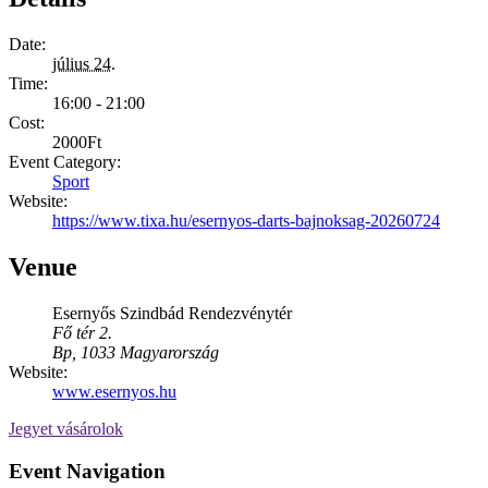
Date:
július 24.
Time:
16:00 - 21:00
Cost:
2000Ft
Event Category:
Sport
Website:
https://www.tixa.hu/esernyos-darts-bajnoksag-20260724
Venue
Esernyős Szindbád Rendezvénytér
Fő tér 2.
Bp
,
1033
Magyarország
Website:
www.esernyos.hu
Jegyet vásárolok
Event Navigation