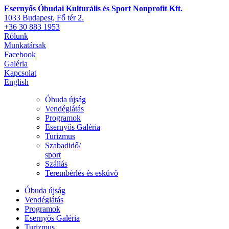
Esernyős Óbudai Kulturális és Sport Nonprofit Kft.
1033 Budapest, Fő tér 2.
+36 30 883 1953
Rólunk
Munkatársak
Facebook
Galéria
Kapcsolat
English
Óbuda újság
Vendéglátás
Programok
Esernyős Galéria
Turizmus
Szabadidő/
sport
Szállás
Terembérlés és esküvő
Óbuda újság
Vendéglátás
Programok
Esernyős Galéria
Turizmus