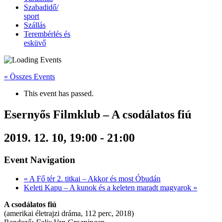
Szabadidő/
sport
Szállás
Terembérlés és
esküvő
« Összes Events
This event has passed.
Esernyős Filmklub – A csodálatos fiú
2019. 12. 10, 19:00
-
21:00
Event Navigation
«
A Fő tér 2. titkai – Akkor és most Óbudán
Keleti Kapu – A kunok és a keleten maradt magyarok
»
A csodálatos fiú
(amerikai életrajzi dráma, 112 perc, 2018)