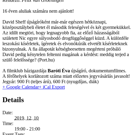
Rendező:
Felix Van Groeningen
16 éven aluliak számára nem ajánlott!
David Sheff újságíróként már-már egészen hétköznapi,
középosztálybeli életet él második feleségével és két gyermekükkel.
Az idillt megtöri, hogy legnagyobb fia, az előző házasságából
született Nic egyre súlyosbodó drogfüggőséggel küzd. A különféle
leszokási kísérletek, ígéretek és elvonókúrák elvetélt kísérleteknek
bizonyulnak. A fia állapotát kétségbeesetten megérteni próbáló
David pedig kénytelen feltenni magának a kérdést: meddig terjed a
szülő felelőssége? (Port.hu)
A filmklub házigazdája
Baróti Éva
újságíró, dokumentumfilmes.
A férőhelyek korlátozott száma miatt előzetes jegyvásárlás javasolt!
Jegyár: 900 Ft (teljes árú), 600 Ft (nyugdíjas, diák)
+ Google Calendar
+ iCal Export
Details
Date:
2019. 12. 10
Time:
19:00 - 21:00
Event Tags: