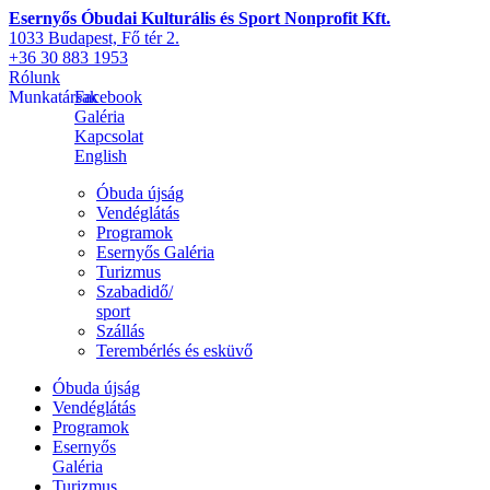
Esernyős Óbudai Kulturális és Sport Nonprofit Kft.
1033 Budapest, Fő tér 2.
+36 30 883 1953
Rólunk
Munkatársak
Facebook
Galéria
Kapcsolat
English
Óbuda újság
Vendéglátás
Programok
Esernyős Galéria
Turizmus
Szabadidő/
sport
Szállás
Terembérlés és esküvő
Óbuda újság
Vendéglátás
Programok
Esernyős
Galéria
Turizmus