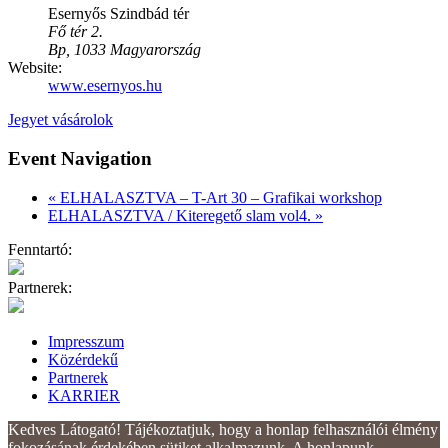
Esernyős Szindbád tér
Fő tér 2.
Bp
,
1033
Magyarország
Website:
www.esernyos.hu
Jegyet vásárolok
Event Navigation
«
ELHALASZTVA – T-Art 30 – Grafikai workshop
ELHALASZTVA / Kiteregető slam vol4.
»
Fenntartó:
Partnerek:
Impresszum
Közérdekű
Partnerek
KARRIER
Kedves Látogató! Tájékoztatjuk, hogy a honlap felhasználói élmény
fokozásának érdekében sütiket alkalmazunk. A honlapunk