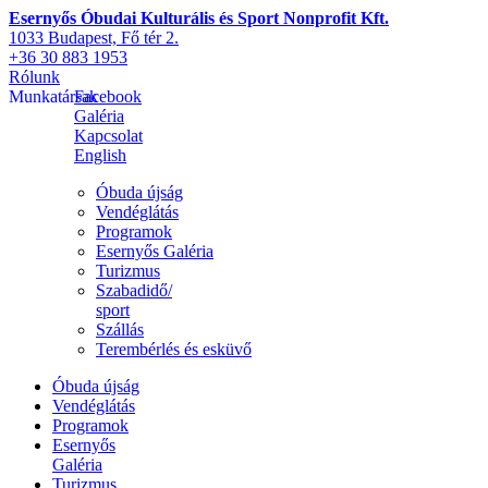
Esernyős Óbudai Kulturális és Sport Nonprofit Kft.
1033 Budapest, Fő tér 2.
+36 30 883 1953
Rólunk
Munkatársak
Facebook
Galéria
Kapcsolat
English
Óbuda újság
Vendéglátás
Programok
Esernyős Galéria
Turizmus
Szabadidő/
sport
Szállás
Terembérlés és esküvő
Óbuda újság
Vendéglátás
Programok
Esernyős
Galéria
Turizmus