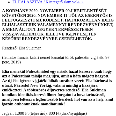
ELHALASZTVA / Kiteregető slam vol4.
»
A KORMÁNY 2020. NOVEMBER 09-I BEJELENTÉSÉT
KÖVETŐEN 2020. NOVEMBER 11-TŐL AZ ESERNYŐS IS
FELFÜGGESZTI MŰKÖDÉSÉT. HATÁROZATLAN IDEIG
ELHALASZTJUK VALAMENNYI RENDEZVÉNYÜNKET,
A MEGVÁLTOTT JEGYEK TERMÉSZETESEN
VISSZAVÁLTHATÓK, ILLETVE IGÉNY ESETÉN
KÉSŐBBI RENDEZVÉNYRE CSERÉLHETŐK.
Rendező: Elia Suleiman
(feliratos francia-katari-német-kanadai-török-palesztin vígjáték, 97
perc, 2019)
Elia menekül Palesztinából egy másik hazát keresve, csak hogy
azt a Palesztinát találja meg újra, amit a háta mögött hagyott.
Az új élet ígérete vígjátéki hibák sorához vezet: Elia bárhová is
utazik Párizstól New Yorkig, valami mindig a hazájára
emlékezteti. A többszörös díjnyertes rendező, Elia Suleiman
komikus identitás-kereső filmet forgatott a hovatartozásról,
amelyben felteszi a legfontosabb kérdést: hol van az a hely, amit
igazán otthonunknak mondhatunk?
Jegyár: 1.000 Ft (teljes árú), 800 Ft (diák/nyugdíjas)