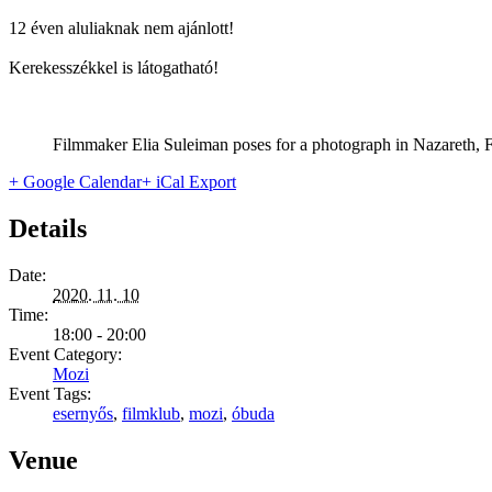
12 éven aluliaknak nem ajánlott!
Kerekesszékkel is látogatható!
Filmmaker Elia Suleiman poses for a photograph in Nazareth, F
+ Google Calendar
+ iCal Export
Details
Date:
2020. 11. 10
Time:
18:00 - 20:00
Event Category:
Mozi
Event Tags:
esernyős
,
filmklub
,
mozi
,
óbuda
Venue