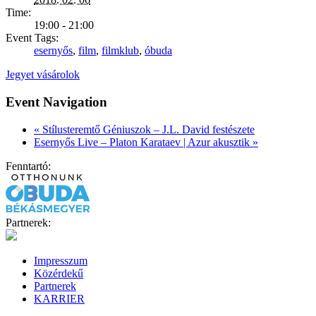
Time:
19:00 - 21:00
Event Tags:
esernyős
,
film
,
filmklub
,
óbuda
Jegyet vásárolok
Event Navigation
«
Stílusteremtő Géniuszok – J.L. David festészete
Esernyős Live – Platon Karataev | Azur akusztik
»
Fenntartó:
Partnerek:
Impresszum
Közérdekű
Partnerek
KARRIER