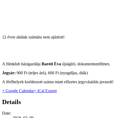
12 éven aluliak számára nem ajánlott!
A filmklub házigazdája
Baróti Éva
újságíró, dokumentumfilmes.
Jegyár:
900 Ft (teljes árú), 600 Ft (nyugdíjas, diák)
A férőhelyek korlátozott száma miatt előzetes jegyvásárlás javasolt!
+ Google Calendar
+ iCal Export
Details
Date:
2018. 02. 06