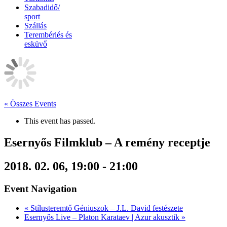
Szabadidő/
sport
Szállás
Terembérlés és
esküvő
« Összes Events
This event has passed.
Esernyős Filmklub – A remény receptje
2018. 02. 06, 19:00
-
21:00
Event Navigation
«
Stílusteremtő Géniuszok – J.L. David festészete
Esernyős Live – Platon Karataev | Azur akusztik
»