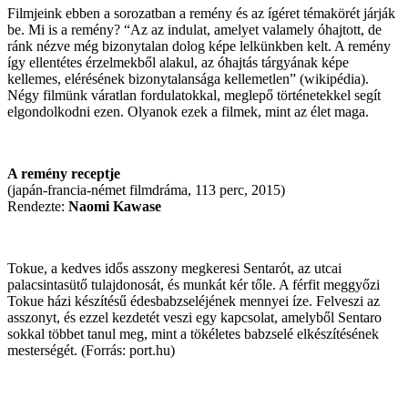
Filmjeink ebben a sorozatban a remény és az ígéret témakörét járják
be. Mi is a remény? “Az az indulat, amelyet valamely óhajtott, de
ránk nézve még bizonytalan dolog képe lelkünkben kelt. A remény
így ellentétes érzelmekből alakul, az óhajtás tárgyának képe
kellemes, elérésének bizonytalansága kellemetlen” (wikipédia).
Négy filmünk váratlan fordulatokkal, meglepő történetekkel segít
elgondolkodni ezen. Olyanok ezek a filmek, mint az élet maga.
A remény receptje
(japán-francia-német filmdráma, 113 perc, 2015)
Rendezte:
Naomi Kawase
Tokue, a kedves idős asszony megkeresi Sentarót, az utcai
palacsintasütő tulajdonosát, és munkát kér tőle. A férfit meggyőzi
Tokue házi készítésű édesbabzseléjének mennyei íze. Felveszi az
asszonyt, és ezzel kezdetét veszi egy kapcsolat, amelyből Sentaro
sokkal többet tanul meg, mint a tökéletes babzselé elkészítésének
mesterségét. (Forrás: port.hu)