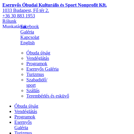
Esernyős Óbudai Kulturális és Sport Nonprofit Kft.
1033 Budapest, Fő tér 2.
+36 30 883 1953
Rólunk
Munkatársak
Facebook
Galéria
Kapcsolat
English
Óbuda újság
Vendéglátás
Programok
Esernyős Galéria
Turizmus
Szabadidő/
sport
Szállás
Terembérlés és esküvő
Óbuda újság
Vendéglátás
Programok
Esernyős
Galéria
Turizmus