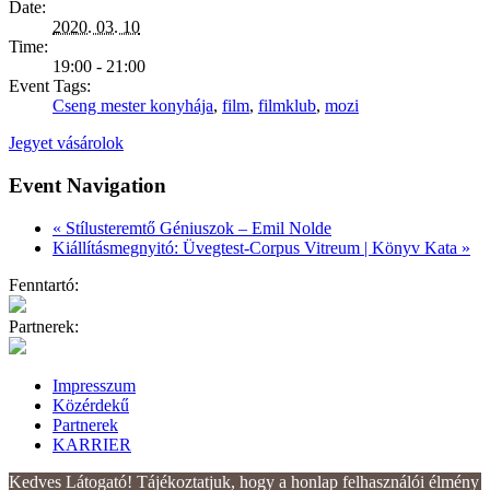
Date:
2020. 03. 10
Time:
19:00 - 21:00
Event Tags:
Cseng mester konyhája
,
film
,
filmklub
,
mozi
Jegyet vásárolok
Event Navigation
«
Stílusteremtő Géniuszok – Emil Nolde
Kiállításmegnyitó: Üvegtest-Corpus Vitreum | Könyv Kata
»
Fenntartó:
Partnerek:
Impresszum
Közérdekű
Partnerek
KARRIER
Kedves Látogató! Tájékoztatjuk, hogy a honlap felhasználói élmény