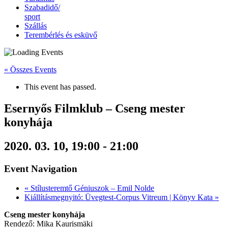
Szabadidő/
sport
Szállás
Terembérlés és esküvő
« Összes Events
This event has passed.
Esernyős Filmklub – Cseng mester
konyhája
2020. 03. 10, 19:00
-
21:00
Event Navigation
«
Stílusteremtő Géniuszok – Emil Nolde
Kiállításmegnyitó: Üvegtest-Corpus Vitreum | Könyv Kata
»
Cseng mester konyhája
Rendező: Mika Kaurismäki