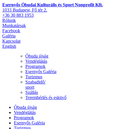
Esernyős Óbudai Kulturális és Sport Nonprofit Kft.
1033 Budapest, Fő tér 2.
+36 30 883 1953
Rólunk
Munkatársak
Facebook
Galéria
Kapcsolat
English
Óbuda újság
Vendéglátás
Programok
Esernyős Galéria
Turizmus
Szabadidő/
sport
Szállás
Terembérlés és esküvő
Óbuda újság
Vendéglátás
Programok
Esernyős Galéria
Turizmus