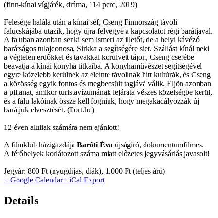
(finn-kínai vígjáték, dráma, 114 perc, 2019)
Felesége halála után a kínai séf, Cseng Finnország távoli
falucskájába utazik, hogy újra felvegye a kapcsolatot régi barátjával.
A faluban azonban senki sem ismeri az illetőt, de a helyi kávézó
barátságos tulajdonosa, Sirkka a segítségére siet. Szállást kínál neki
a végtelen erdőkkel és tavakkal körülvett tájon, Cseng cserébe
beavatja a kínai konyha titkaiba. A konyhaművészet segítségével
egyre közelebb kerülnek az eleinte távolinak hitt kultúrák, és Cseng
a közösség egyik fontos és megbecsült tagjává válik. Eljön azonban
a pillanat, amikor turistavízumának lejárata vészes közelségbe kerül,
és a falu lakóinak össze kell fogniuk, hogy megakadályozzák új
barátjuk elvesztését. (Port.hu)
12 éven aluliak számára nem ajánlott!
A filmklub házigazdája
Baróti Éva
újságíró, dokumentumfilmes.
A férőhelyek korlátozott száma miatt előzetes jegyvásárlás javasolt!
Jegyár: 800 Ft (nyugdíjas, diák), 1.000 Ft (teljes árú)
+ Google Calendar
+ iCal Export
Details