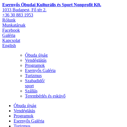
Esernyős Óbudai Kulturális és Sport Nonprofit Kft.
1033 Budapest, Fő tér 2.
+36 30 883 1953
Rólunk
Munkatársak
Facebook
Galéria
Kapcsolat
English
Óbuda újság
Vendéglátás
Programok
Esernyős Galéria
Turizmus
Szabadidő/
sport
Szállás
Terembérlés és esküvő
Óbuda újság
Vendéglátás
Programok
Esernyős Galéria
Turizmus