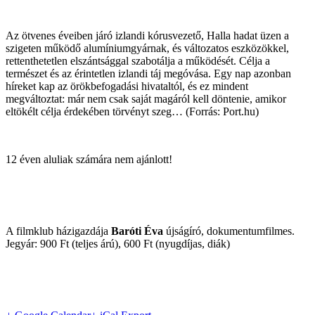
Az ötvenes éveiben járó izlandi kórusvezető, Halla hadat üzen a
szigeten működő alumíniumgyárnak, és változatos eszközökkel,
rettenthetetlen elszántsággal szabotálja a működését. Célja a
természet és az érintetlen izlandi táj megóvása. Egy nap azonban
híreket kap az örökbefogadási hivataltól, és ez mindent
megváltoztat: már nem csak saját magáról kell döntenie, amikor
eltökélt célja érdekében törvényt szeg… (Forrás: Port.hu)
12 éven aluliak számára nem ajánlott!
A filmklub házigazdája
Baróti Éva
újságíró, dokumentumfilmes.
Jegyár: 900 Ft (teljes árú), 600 Ft (nyugdíjas, diák)