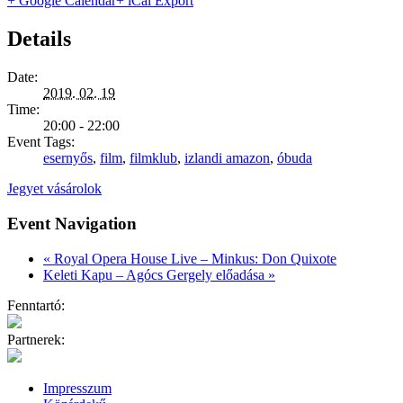
+ Google Calendar
+ iCal Export
Details
Date:
2019. 02. 19
Time:
20:00 - 22:00
Event Tags:
esernyős
,
film
,
filmklub
,
izlandi amazon
,
óbuda
Jegyet vásárolok
Event Navigation
«
Royal Opera House Live – Minkus: Don Quixote
Keleti Kapu – Agócs Gergely előadása
»
Fenntartó:
Partnerek:
Impresszum