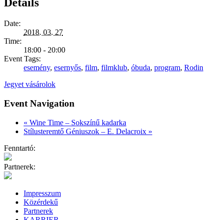
Details
Date:
2018. 03. 27
Time:
18:00 - 20:00
Event Tags:
esemény
,
esernyős
,
film
,
filmklub
,
óbuda
,
program
,
Rodin
Jegyet vásárolok
Event Navigation
«
Wine Time – Sokszínű kadarka
Stílusteremtő Géniuszok – E. Delacroix
»
Fenntartó:
Partnerek:
Impresszum
Közérdekű
Partnerek
KARRIER