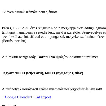
12 éven aluliak számára nem ajánlott.
Párizs, 1880. A 40 éves Auguste Rodin megkapja élete addigi legkomo
tanítvány hamarosan a segédje lesz, majd a szeretője. Szenvedélyes 
szembesül az elutasítással és a rajongással, melyeket szobrainak érzék
(Forrás: port.hu)
A filmklub házigazdája
Baróti Éva
újságíró, dokumentumfilmes.
Jegyár: 900 Ft (teljes árú), 600 Ft (nyugdíjas, diák)
A férőhelyek korlátozott száma miatt előzetes jegyvásárlás javasolt!
+ Google Calendar
+ iCal Export