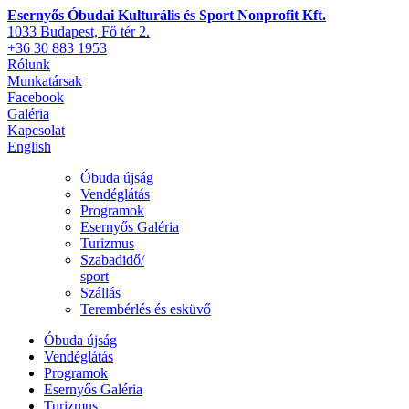
Esernyős Óbudai Kulturális és Sport Nonprofit Kft.
1033 Budapest, Fő tér 2.
+36 30 883 1953
Rólunk
Munkatársak
Facebook
Galéria
Kapcsolat
English
Óbuda újság
Vendéglátás
Programok
Esernyős Galéria
Turizmus
Szabadidő/
sport
Szállás
Terembérlés és esküvő
Óbuda újság
Vendéglátás
Programok
Esernyős Galéria
Turizmus