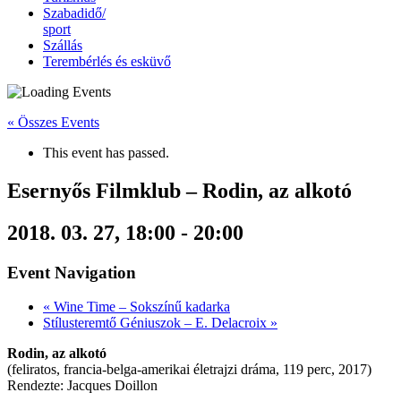
Szabadidő/
sport
Szállás
Terembérlés és esküvő
« Összes Events
This event has passed.
Esernyős Filmklub – Rodin, az alkotó
2018. 03. 27, 18:00
-
20:00
Event Navigation
«
Wine Time – Sokszínű kadarka
Stílusteremtő Géniuszok – E. Delacroix
»
Rodin, az alkotó
(feliratos, francia-belga-amerikai életrajzi dráma, 119 perc, 2017)
Rendezte: Jacques Doillon