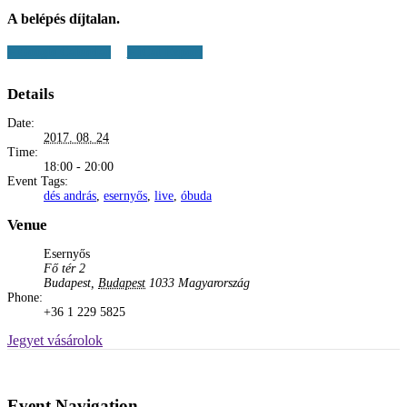
A belépés díjtalan.
+ Google Calendar
+ iCal Export
Details
Date:
2017. 08. 24
Time:
18:00 - 20:00
Event Tags:
dés andrás
,
esernyős
,
live
,
óbuda
Venue
Esernyős
Fő tér 2
Budapest
,
Budapest
1033
Magyarország
Phone:
+36 1 229 5825
Jegyet vásárolok
Event Navigation