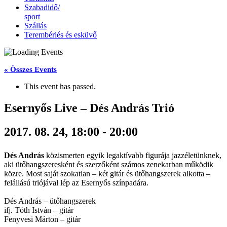
Szabadidő/
sport
Szállás
Terembérlés és esküvő
« Összes Events
This event has passed.
Esernyős Live – Dés András Trió
2017. 08. 24, 18:00
-
20:00
Dés András
közismerten egyik legaktívabb figurája jazzéletünknek,
aki ütőhangszeresként és szerzőként számos zenekarban működik
közre. Most saját szokatlan – két gitár és ütőhangszerek alkotta –
felállású triójával lép az Esernyős színpadára.
Dés András – ütőhangszerek
ifj. Tóth István – gitár
Fenyvesi Márton – gitár