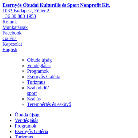
Esernyős Óbudai Kulturális és Sport Nonprofit Kft.
1033 Budapest, Fő tér 2.
+36 30 883 1953
Rólunk
Munkatársak
Facebook
Galéria
Kapcsolat
English
Óbuda újság
Vendéglátás
Programok
Esernyős Galéria
Turizmus
Szabadidő/
sport
Szállás
Terembérlés és esküvő
Óbuda újság
Vendéglátás
Programok
Esernyős Galéria
Turizmus