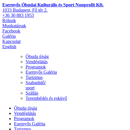
Esernyős Óbudai Kulturális és Sport Nonprofit Kft.
1033 Budapest, Fő tér 2.
+36 30 883 1953
Rólunk
Munkatársak
Facebook
Galéria
Kapcsolat
English
Óbuda újság
Vendéglátás
Programok
Esernyős Galéria
Turizmus
Szabadidő/
sport
Szállás
Terembérlés és esküvő
Óbuda újság
Vendéglátás
Programok
Esernyős Galéria
Turizmus