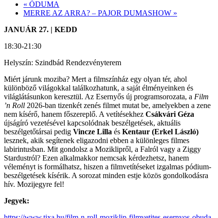
«
ÓDUMA
MERRE AZ ARRA? – PAJOR DUMASHOW
»
JANUÁR 27. | KEDD
18:30-21:30
Helyszín: Szindbád Rendezvényterem
Miért járunk moziba? Mert a filmszínház egy olyan tér, ahol
különböző világokkal találkozhatunk, a saját élményeinken és
világlátásunkon keresztül. Az Esernyős új programsorozata, a
Film
’n Roll
2026-ban tizenkét zenés filmet mutat be, amelyekben a zene
nem kísérő, hanem főszereplő. A vetítésekhez
Csákvári Géza
újságíró vezetésével kapcsolódnak beszélgetések, aktuális
beszélgetőtársai pedig
Vincze Lilla
és
Kentaur (Erkel László)
lesznek, akik segítenek eligazodni ebben a különleges filmes
labirintusban. Mit gondolsz a Moziklipről, a Falról vagy a Ziggy
Stardustról? Ezen alkalmakkor nemcsak kérdezhetsz, hanem
véleményt is formálhatsz, hiszen a filmvetítéseket izgalmas pódium-
beszélgetések kísérik. A sorozat minden estje közös gondolkodásra
hív. Mozijegyre fel!
Jegyek:
https://www.tixa.hu/film-n-roll-moziklip-filmvetites-esernyos-obuda-