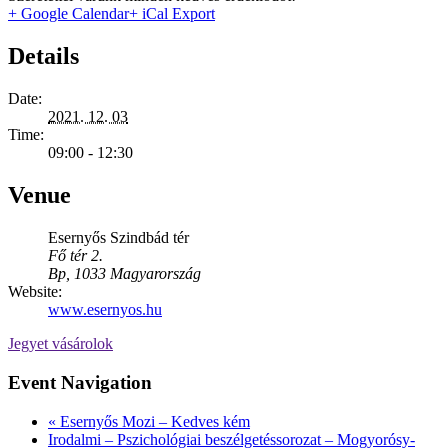
+ Google Calendar
+ iCal Export
Details
Date:
2021. 12. 03
Time:
09:00 - 12:30
Venue
Esernyős Szindbád tér
Fő tér 2.
Bp
,
1033
Magyarország
Website:
www.esernyos.hu
Jegyet vásárolok
Event Navigation
«
Esernyős Mozi – Kedves kém
Irodalmi – Pszichológiai beszélgetéssorozat – Mogyorósy-