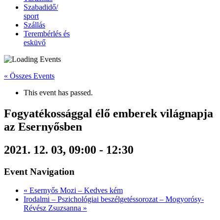
Szabadidő/
sport
Szállás
Terembérlés és
esküvő
« Összes Events
This event has passed.
Fogyatékossággal élő emberek világnapja
az Esernyősben
2021. 12. 03, 09:00
-
12:30
Event Navigation
«
Esernyős Mozi – Kedves kém
Irodalmi – Pszichológiai beszélgetéssorozat – Mogyorósy-
Révész Zsuzsanna
»