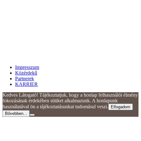
Impresszum
Közérdekű
Partnerek
KARRIER
Kedves Látogató! Tájékoztatjuk, hogy a honlap felhasználói élmény
fokozásának érdekében sütiket alkalmazunk. A honlapunk
használatával ön a tájékoztatásunkat tudomásul veszi.
Elfogadom
Bővebben...