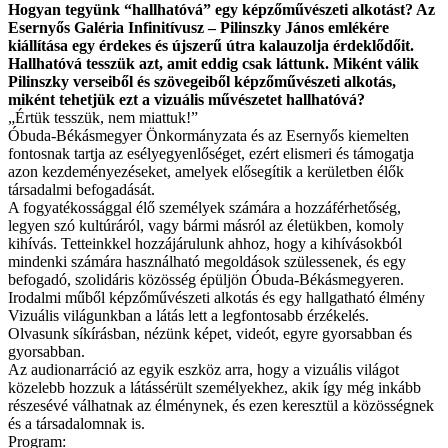
Hogyan tegyünk “hallhatóvá” egy képzőművészeti alkotást? Az
Esernyős Galéria Infinitívusz – Pilinszky János emlékére
kiállítása egy érdekes és újszerű útra kalauzolja érdeklődőit.
Hallhatóvá tesszük azt, amit eddig csak láttunk.
Miként válik
Pilinszky verseiből és szövegeiből képzőművészeti alkotás,
miként tehetjük ezt a vizuális művészetet hallhatóvá?
„Értük tesszük, nem miattuk!”
Óbuda-Békásmegyer Önkormányzata és az Esernyős kiemelten
fontosnak tartja az esélyegyenlőséget, ezért elismeri és támogatja
azon kezdeményezéseket, amelyek elősegítik a kerületben élők
társadalmi befogadását.
A fogyatékossággal élő személyek számára a hozzáférhetőség,
legyen szó kultúráról, vagy bármi másról az életükben, komoly
kihívás. Tetteinkkel hozzájárulunk ahhoz, hogy a kihívásokból
mindenki számára használható megoldások szülessenek, és egy
befogadó, szolidáris közösség épüljön Óbuda-Békásmegyeren.
Irodalmi műből képzőművészeti alkotás és egy hallgatható élmény
Vizuális világunkban a látás lett a legfontosabb érzékelés.
Olvasunk síkírásban, nézünk képet, videót, egyre gyorsabban és
gyorsabban.
Az audionarráció az egyik eszköz arra, hogy a vizuális világot
közelebb hozzuk a látássérült személyekhez, akik így még inkább
részesévé válhatnak az élménynek, és ezen keresztül a közösségnek
és a társadalomnak is.
Program: