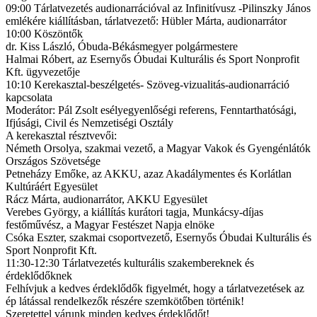
09:00 Tárlatvezetés audionarrációval az Infinitívusz -Pilinszky János
emlékére kiállításban, tárlatvezető: Hübler Márta, audionarrátor
10:00 Köszöntők
dr. Kiss László, Óbuda-Békásmegyer polgármestere
Halmai Róbert, az Esernyős Óbudai Kulturális és Sport Nonprofit
Kft. ügyvezetője
10:10 Kerekasztal-beszélgetés- Szöveg-vizualitás-audionarráció
kapcsolata
Moderátor: Pál Zsolt esélyegyenlőségi referens, Fenntarthatósági,
Ifjúsági, Civil és Nemzetiségi Osztály
A kerekasztal résztvevői:
Németh Orsolya, szakmai vezető, a Magyar Vakok és Gyengénlátók
Országos Szövetsége
Petneházy Emőke, az AKKU, azaz Akadálymentes és Korlátlan
Kultúráért Egyesület
Rácz Márta, audionarrátor, AKKU Egyesület
Verebes György, a kiállítás kurátori tagja, Munkácsy-díjas
festőművész, a Magyar Festészet Napja elnöke
Csóka Eszter, szakmai csoportvezető, Esernyős Óbudai Kulturális és
Sport Nonprofit Kft.
11:30-12:30 Tárlatvezetés kulturális szakembereknek és
érdeklődőknek
Felhívjuk a kedves érdeklődők figyelmét, hogy a tárlatvezetések az
ép látással rendelkezők részére szemkötőben történik!
Szeretettel várunk minden kedves érdeklődőt!