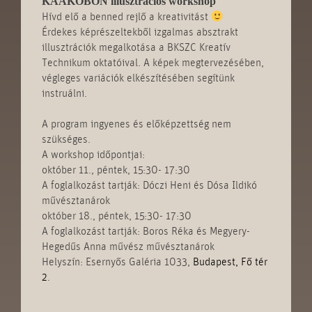
KÁAKÖBÖN illusztrációs workshop
Hívd elő a benned rejlő a kreativitást
Érdekes képrészeltekből izgalmas absztrakt
illusztrációk megalkotása a BKSZC Kreatív
Technikum oktatóival. A képek megtervezésében,
végleges variációk elkészítésében segítünk
instruálni.
A program ingyenes és előképzettség nem
szükséges.
A workshop időpontjai:
október 11., péntek, 15:30- 17:30
A foglalkozást tartják: Dóczi Heni és Dósa Ildikó
művésztanárok
október 18., péntek, 15:30- 17:30
A foglalkozást tartják: Boros Réka és Megyery-
Hegedűs Anna művész művésztanárok
Helyszín: Esernyős Galéria 1033,
Budapest, Fő tér
2
.