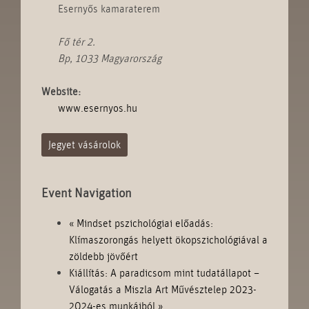
Esernyős kamaraterem
Fő tér 2.
Bp
,
1033
Magyarország
Website:
www.esernyos.hu
Jegyet vásárolok
Event Navigation
«
Mindset pszichológiai előadás:
Klímaszorongás helyett ökopszichológiával a
zöldebb jövőért
Kiállítás: A paradicsom mint tudatállapot –
Válogatás a Miszla Art Művésztelep 2023-
2024-es munkáiból
»