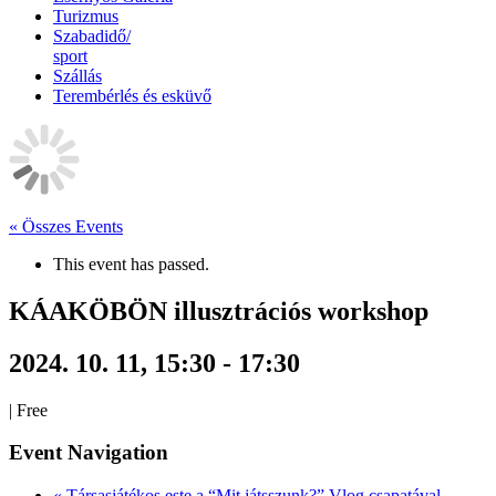
Turizmus
Szabadidő/
sport
Szállás
Terembérlés és esküvő
« Összes Events
This event has passed.
KÁAKÖBÖN illusztrációs workshop
2024. 10. 11, 15:30
-
17:30
|
Free
Event Navigation
«
Társasjátékos este a “Mit játsszunk?” Vlog csapatával