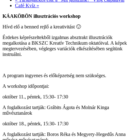
Café Kvíz
»
KÁAKÖBÖN illusztrációs workshop
Hívd elő a benned rejlő a kreativitást 🙂
Érdekes képrészeltekből izgalmas absztrakt illusztrációk
megalkotása a BKSZC Kreatív Technikum oktatóival. A képek
megtervezésében, végleges variációk elkészítésében segítünk
instruálni.
A program ingyenes és előképzetség nem szükséges.
A workshop időpontjai:
október 11., péntek, 15:30- 17:30
A foglalkozást tartják: Grábits Ágota és Molnár Kinga
művésztanárok
október 18., péntek, 15:30- 17:30
A foglalkozást tartják: Boros Réka és Megyery-Hegedűs Anna
művész művésztanárok