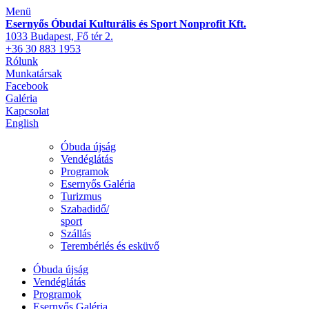
Menü
Esernyős Óbudai Kulturális és Sport Nonprofit Kft.
1033 Budapest, Fő tér 2.
+36 30 883 1953
Rólunk
Munkatársak
Facebook
Galéria
Kapcsolat
English
Óbuda újság
Vendéglátás
Programok
Esernyős Galéria
Turizmus
Szabadidő/
sport
Szállás
Terembérlés és esküvő
Óbuda újság
Vendéglátás
Programok
Esernyős Galéria