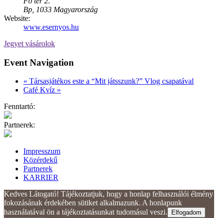
Fő tér 2.
Bp
,
1033
Magyarország
Website:
www.esernyos.hu
Jegyet vásárolok
Event Navigation
«
Társasjátékos este a “Mit játsszunk?” Vlog csapatával
Café Kvíz
»
Fenntartó:
Partnerek:
Impresszum
Közérdekű
Partnerek
KARRIER
Kedves Látogató! Tájékoztatjuk, hogy a honlap felhasználói élmény
fokozásának érdekében sütiket alkalmazunk. A honlapunk
használatával ön a tájékoztatásunkat tudomásul veszi.
Elfogadom