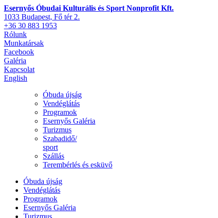
Esernyős Óbudai Kulturális és Sport Nonprofit Kft.
1033 Budapest, Fő tér 2.
+36 30 883 1953
Rólunk
Munkatársak
Facebook
Galéria
Kapcsolat
English
Óbuda újság
Vendéglátás
Programok
Esernyős Galéria
Turizmus
Szabadidő/
sport
Szállás
Terembérlés és esküvő
Óbuda újság
Vendéglátás
Programok
Esernyős Galéria
Turizmus