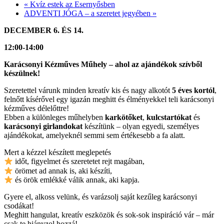
«
Kvíz estek az Esernyősben
ADVENTI JÓGA – a szeretet jegyében
»
DECEMBER 6. ÉS 14.
12:00-14:00
Karácsonyi Kézműves Műhely – ahol az ajándékok szívből
készülnek!
Szeretettel várunk minden kreatív kis és nagy alkotót
5 éves kortól
,
felnőtt kísérővel egy igazán meghitt és élményekkel teli karácsonyi
kézműves délelőttre!
Ebben a különleges műhelyben
karkötőket
,
kulcstartókat
és
karácsonyi girlandokat
készítünk – olyan egyedi, személyes
ajándékokat, amelyeknél semmi sem értékesebb a fa alatt.
Mert a kézzel készített meglepetés
időt, figyelmet és szeretetet rejt magában,
örömet ad annak is, aki készíti,
és örök emlékké válik annak, aki kapja.
Gyere el, alkoss velünk, és varázsolj saját kezűleg karácsonyi
csodákat!
Meghitt hangulat, kreatív eszközök és sok-sok inspiráció vár – már
csak te hiányzol hozzá!