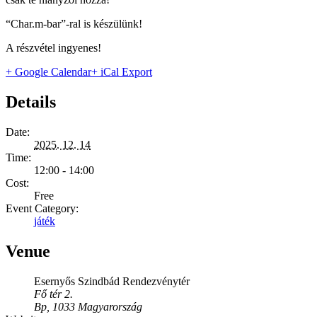
“Char.m-bar”-ral is készülünk!
A részvétel ingyenes!
+ Google Calendar
+ iCal Export
Details
Date:
2025. 12. 14
Time:
12:00 - 14:00
Cost:
Free
Event Category:
játék
Venue
Esernyős Szindbád Rendezvénytér
Fő tér 2.
Bp
,
1033
Magyarország