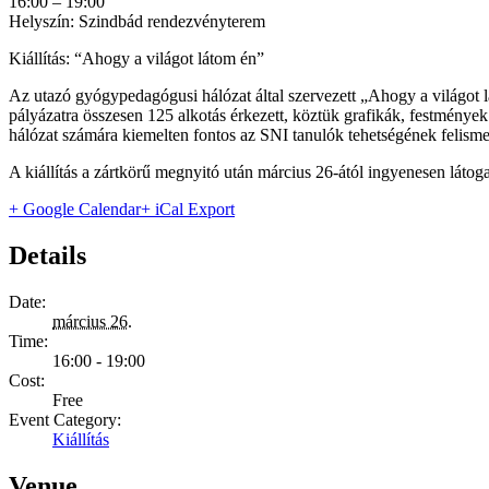
16:00 – 19:00
Helyszín: Szindbád rendezvényterem
Kiállítás: “Ahogy a világot látom én”
Az utazó gyógypedagógusi hálózat által szervezett „Ahogy a világot l
pályázatra összesen 125 alkotás érkezett, köztük grafikák, festmények
hálózat számára kiemelten fontos az SNI tanulók tehetségének felismer
A kiállítás a zártkörű megnyitó után március 26-ától ingyenesen látog
+ Google Calendar
+ iCal Export
Details
Date:
március 26.
Time:
16:00 - 19:00
Cost:
Free
Event Category:
Kiállítás
Venue