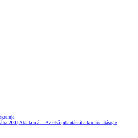
ogramja
a 200 | Ablakon át – Az első pillantástól a kortárs látásig
»