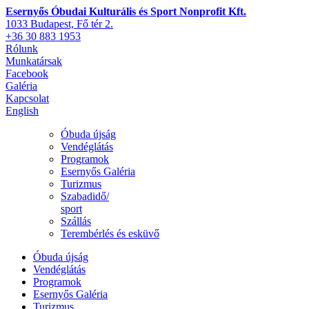
Esernyős Óbudai Kulturális és Sport Nonprofit Kft.
1033 Budapest, Fő tér 2.
+36 30 883 1953
Rólunk
Munkatársak
Facebook
Galéria
Kapcsolat
English
Óbuda újság
Vendéglátás
Programok
Esernyős Galéria
Turizmus
Szabadidő/
sport
Szállás
Terembérlés és esküvő
Óbuda újság
Vendéglátás
Programok
Esernyős Galéria
Turizmus