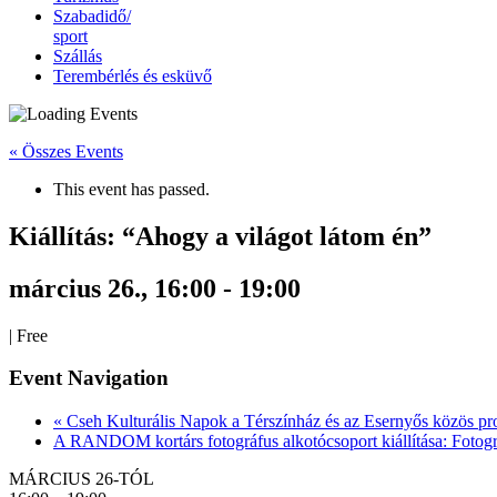
Szabadidő/
sport
Szállás
Terembérlés és esküvő
« Összes Events
This event has passed.
Kiállítás: “Ahogy a világot látom én”
március 26., 16:00
-
19:00
|
Free
Event Navigation
«
Cseh Kulturális Napok a Térszínház és az Esernyős közös pr
A RANDOM kortárs fotográfus alkotócsoport kiállítása: Fotográfi
MÁRCIUS 26-TÓL