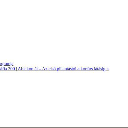
ogramja
a 200 | Ablakon át – Az első pillantástól a kortárs látásig
»