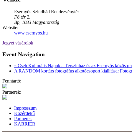
Esernyős Szindbád Rendezvénytér
Fő tér 2.
Bp
,
1033
Magyarország
Website:
www.esernyos.hu
Jegyet vásárolok
Event Navigation
«
Cseh Kulturális Napok a Térszínház és az Esernyős közös pr
A RANDOM kortárs fotográfus alkotócsoport kiállítása: Fotográfi
Fenntartó:
Partnerek:
Impresszum
Közérdekű
Partnerek
KARRIER