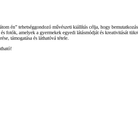
átom én” tehetséggondozó művészeti kiállítás célja, hogy bemutatkozási 
 és fotók, amelyek a gyermekek egyedi látásmódját és kreativitását tükr
ése, támogatása és láthatóvá tétele.
atható!