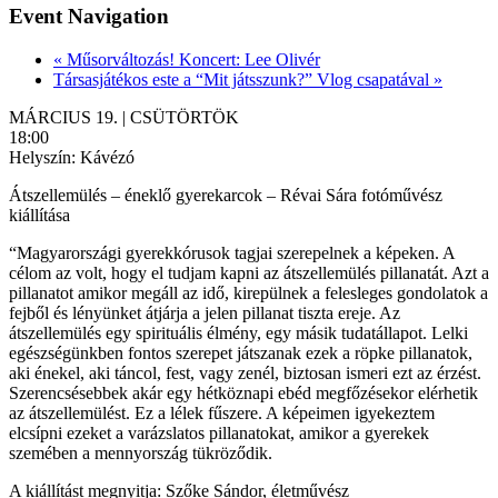
Event Navigation
«
Műsorváltozás! Koncert: Lee Olivér
Társasjátékos este a “Mit játsszunk?” Vlog csapatával
»
MÁRCIUS 19. | CSÜTÖRTÖK
18:00
Helyszín: Kávézó
Átszellemülés – éneklő gyerekarcok – Révai Sára fotóművész
kiállítása
“Magyarországi gyerekkórusok tagjai szerepelnek a képeken. A
célom az volt, hogy el tudjam kapni az átszellemülés pillanatát. Azt a
pillanatot amikor megáll az idő, kirepülnek a felesleges gondolatok a
fejből és lényünket átjárja a jelen pillanat tiszta ereje. Az
átszellemülés egy spirituális élmény, egy másik tudatállapot. Lelki
egészségünkben fontos szerepet játszanak ezek a röpke pillanatok,
aki énekel, aki táncol, fest, vagy zenél, biztosan ismeri ezt az érzést.
Szerencsésebbek akár egy hétköznapi ebéd megfőzésekor elérhetik
az átszellemülést. Ez a lélek fűszere. A képeimen igyekeztem
elcsípni ezeket a varázslatos pillanatokat, amikor a gyerekek
szemében a mennyország tükröződik.
A kiállítást megnyitja: Szőke Sándor, életművész