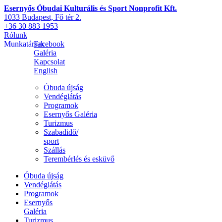
Esernyős Óbudai Kulturális és Sport Nonprofit Kft.
1033 Budapest, Fő tér 2.
+36 30 883 1953
Rólunk
Munkatársak
Facebook
Galéria
Kapcsolat
English
Óbuda újság
Vendéglátás
Programok
Esernyős Galéria
Turizmus
Szabadidő/
sport
Szállás
Terembérlés és esküvő
Óbuda újság
Vendéglátás
Programok
Esernyős
Galéria
Turizmus