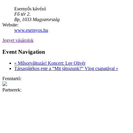
Esernyős kávézó
Fő tér 2.
Bp
,
1033
Magyarország
Website:
www.esernyos.hu
Jegyet vásárolok
Event Navigation
«
Műsorváltozás! Koncert: Lee Olivér
Társasjátékos este a “Mit játsszunk?” Vlog csapatával
»
Fenntartó:
Partnerek: