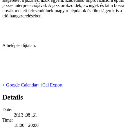
slágereket a jazzhez, azok egyéni, szabadabb improvizációra épülő
jazzes interpretációjával. A jazz örökzöldek, swingek és latin bossa
novák mellett felcsendülnek magyar népdalok és filmslágerek is a
trió hangszerelésében.
A belépés díjtalan.
+ Google Calendar
+ iCal Export
Details
Date:
2017. 08. 31
Time:
18:00 - 20:00