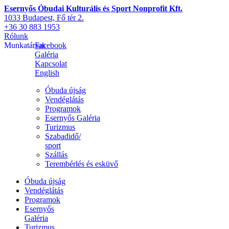
Esernyős Óbudai Kulturális és Sport Nonprofit Kft.
1033 Budapest, Fő tér 2.
+36 30 883 1953
Rólunk
Munkatársak
Facebook
Galéria
Kapcsolat
English
Óbuda újság
Vendéglátás
Programok
Esernyős Galéria
Turizmus
Szabadidő/
sport
Szállás
Terembérlés és esküvő
Óbuda újság
Vendéglátás
Programok
Esernyős
Galéria
Turizmus