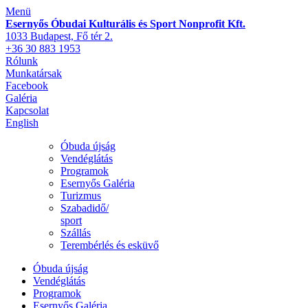
Menü
Esernyős Óbudai Kulturális és Sport Nonprofit Kft.
1033 Budapest, Fő tér 2.
+36 30 883 1953
Rólunk
Munkatársak
Facebook
Galéria
Kapcsolat
English
Óbuda újság
Vendéglátás
Programok
Esernyős Galéria
Turizmus
Szabadidő/
sport
Szállás
Terembérlés és esküvő
Óbuda újság
Vendéglátás
Programok
Esernyős Galéria