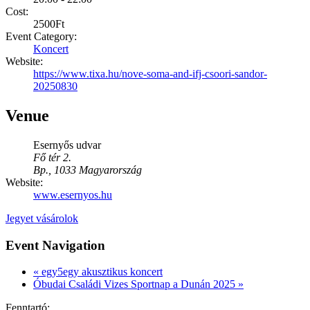
Cost:
2500Ft
Event Category:
Koncert
Website:
https://www.tixa.hu/nove-soma-and-ifj-csoori-sandor-
20250830
Venue
Esernyős udvar
Fő tér 2.
Bp.
,
1033
Magyarország
Website:
www.esernyos.hu
Jegyet vásárolok
Event Navigation
«
egy5egy akusztikus koncert
Óbudai Családi Vizes Sportnap a Dunán 2025
»
Fenntartó: