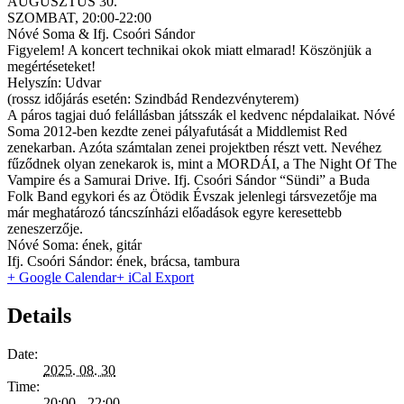
AUGUSZTUS 30.
SZOMBAT, 20:00-22:00
Nóvé Soma & Ifj. Csoóri Sándor
Figyelem! A koncert technikai okok miatt elmarad! Köszönjük a
megértéseteket!
Helyszín: Udvar
(rossz időjárás esetén: Szindbád Rendezvényterem)
A páros tagjai duó felállásban játsszák el kedvenc népdalaikat. Nóvé
Soma 2012-ben kezdte zenei pályafutását a Middlemist Red
zenekarban. Azóta számtalan zenei projektben részt vett. Nevéhez
fűződnek olyan zenekarok is, mint a MORDÁI, a The Night Of The
Vampire és a Samurai Drive. Ifj. Csoóri Sándor “Sündi” a Buda
Folk Band egykori és az Ötödik Évszak jelenlegi társvezetője ma
már meghatározó táncszínházi előadások egyre keresettebb
zeneszerzője.
Nóvé Soma: ének, gitár
Ifj. Csoóri Sándor: ének, brácsa, tambura
+ Google Calendar
+ iCal Export
Details
Date:
2025. 08. 30
Time:
20:00 - 22:00