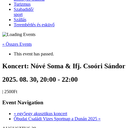
Turizmus
Szabadidő/
sport
Szállás
Terembérlés és esküvő
« Összes Events
This event has passed.
Koncert: Nóvé Soma & Ifj. Csoóri Sándor
2025. 08. 30, 20:00
-
22:00
|
2500Ft
Event Navigation
«
egy5egy akusztikus koncert
Óbudai Családi Vizes Sportnap a Dunán 2025
»