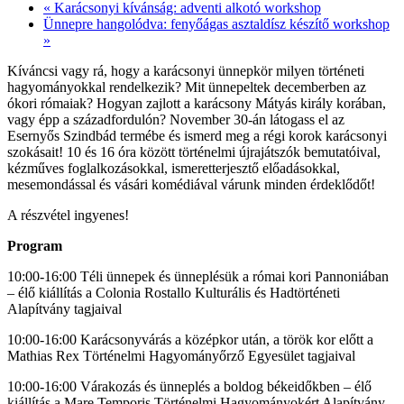
«
Karácsonyi kívánság: adventi alkotó workshop
Ünnepre hangolódva: fenyőágas asztaldísz készítő workshop
»
Kíváncsi vagy rá, hogy a karácsonyi ünnepkör milyen történeti
hagyományokkal rendelkezik? Mit ünnepeltek decemberben az
ókori rómaiak? Hogyan zajlott a karácsony Mátyás király korában,
vagy épp a századfordulón? November 30-án látogass el az
Esernyős Szindbád termébe és ismerd meg a régi korok karácsonyi
szokásait! 10 és 16 óra között történelmi újrajátszók bemutatóival,
kézműves foglalkozásokkal, ismeretterjesztő előadásokkal,
mesemondással és vásári komédiával várunk minden érdeklődőt!
A részvétel ingyenes!
Program
10:00-16:00 Téli ünnepek és ünneplésük a római kori Pannoniában
– élő kiállítás a Colonia Rostallo Kulturális és Hadtörténeti
Alapítvány tagjaival
10:00-16:00 Karácsonyvárás a középkor után, a török kor előtt a
Mathias Rex Történelmi Hagyományőrző Egyesület tagjaival
10:00-16:00 Várakozás és ünneplés a boldog békeidőkben – élő
kiállítás a Mare Temporis Történelmi Hagyományokért Alapítvány