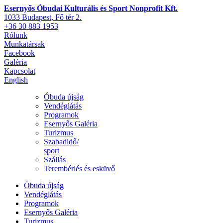
Esernyős Óbudai Kulturális és Sport Nonprofit Kft.
1033 Budapest, Fő tér 2.
+36 30 883 1953
Rólunk
Munkatársak
Facebook
Galéria
Kapcsolat
English
Óbuda újság
Vendéglátás
Programok
Esernyős Galéria
Turizmus
Szabadidő/
sport
Szállás
Terembérlés és esküvő
Óbuda újság
Vendéglátás
Programok
Esernyős Galéria
Turizmus