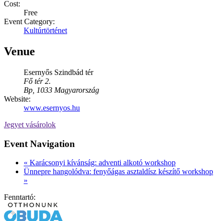
Cost:
Free
Event Category:
Kultúrtörténet
Venue
Esernyős Szindbád tér
Fő tér 2.
Bp
,
1033
Magyarország
Website:
www.esernyos.hu
Jegyet vásárolok
Event Navigation
«
Karácsonyi kívánság: adventi alkotó workshop
Ünnepre hangolódva: fenyőágas asztaldísz készítő workshop
»
Fenntartó: