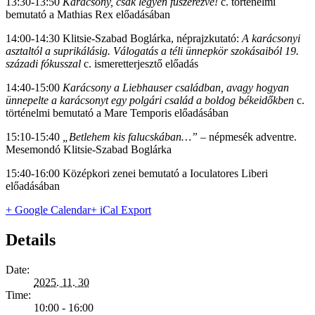
13:30-13:50
Karácsony, csak legyen fűszerezve!
c. történelmi
bemutató a Mathias Rex előadásában
14:00-14:30 Klitsie-Szabad Boglárka, néprajzkutató:
A karácsonyi
asztaltól a suprikálásig. Válogatás a téli ünnepkör szokásaiból 19.
századi fókusszal
c. ismeretterjesztő előadás
14:40-15:00
Karácsony a Liebhauser családban, avagy hogyan
ünnepelte a karácsonyt egy polgári család a boldog békeidőkben
c.
történelmi bemutató a Mare Temporis előadásában
15:10-15:40
„Betlehem kis falucskában…”
– népmesék adventre.
Mesemondó Klitsie-Szabad Boglárka
15:40-16:00 Középkori zenei bemutató a Ioculatores Liberi
előadásában
+ Google Calendar
+ iCal Export
Details
Date:
2025. 11. 30
Time:
10:00 - 16:00