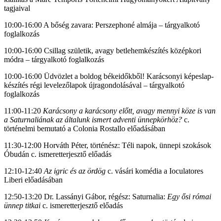
tagjaival
10:00-16:00 A bőség zavara: Perszephoné almája – tárgyalkotó
foglalkozás
10:00-16:00 Csillag születik, avagy betlehemkészítés középkori
módra – tárgyalkotó foglalkozás
10:00-16:00 Üdvözlet a boldog békeidőkből! Karácsonyi képeslap-
készítés régi levelezőlapok újragondolásával – tárgyalkotó
foglalkozás
11:00-11:20
Karácsony a karácsony előtt, avagy mennyi köze is van
a Saturnaliának az általunk ismert adventi ünnepkörhöz?
c.
történelmi bemutató a Colonia Rostallo előadásában
11:30-12:00 Horváth Péter, történész: Téli napok, ünnepi szokások
Óbudán c. ismeretterjesztő előadás
12:10-12:40
Az igric és az ördög
c. vásári komédia a Ioculatores
Liberi előadásában
12:50-13:20 Dr. Lassányi Gábor, régész: Saturnalia:
Egy ősi római
ünnep titkai
c. ismeretterjesztő előadás