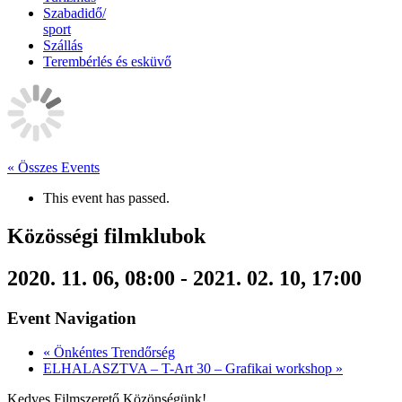
Szabadidő/
sport
Szállás
Terembérlés és esküvő
« Összes Events
This event has passed.
Közösségi filmklubok
2020. 11. 06, 08:00
-
2021. 02. 10, 17:00
Event Navigation
«
Önkéntes Trendőrség
ELHALASZTVA – T-Art 30 – Grafikai workshop
»
Kedves Filmszerető Közönségünk!