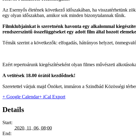
Az Esernyős életének következő időszakában, ha visszatérhetünk zök
egy olyan időszakban, amikor sok minden bizonytalannak tűnik.
Filmklubjainkat is szeretnénk havonta egy alkalommal kiegészíte
rendszerszintű összefüggéseket egy adott film által hozott eleme
Témák szerint a következők: elfogadás, hátrányos helyzet, önmegvalós
Ezért repertoárunk kiegészítéseként olyan filmes művészeti alkotásoka
A vetítések 18.00 órától kezdődnek!
Szeretettel várjuk majd Önöket, immáron a Szindbád Közösségi térben, 
+ Google Calendar
+ iCal Export
Details
Start:
2020. 11. 06, 08:00
End: