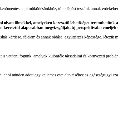
kenőmentes napi működésünkhöz, több lépést teszünk annak érdekében,
ni olyan filmekkel, amelyeken keresztül lehetőséget teremthetünk 
ken keresztül alaposabban megvizsgálják, új perspektívába emeljék 
ítás kérdése, félelem és annak oldása, együttérzés képessége, létezik
t is vetíteni fogunk, amelyek különféle társadalmi és környezeti problé
ahol minden adott egy kellemes este eltöltéséhez az egészségügyi szabá