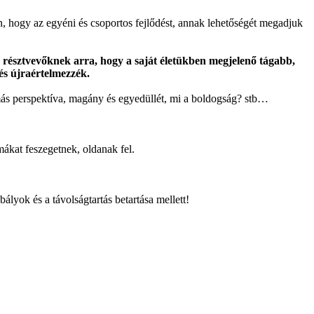
 hogy az egyéni és csoportos fejlődést, annak lehetőségét megadjuk
a résztvevőknek arra, hogy a saját életükben megjelenő tágabb,
és újraértelmezzék.
 más perspektíva, magány és egyedüllét, mi a boldogság? stb…
mákat feszegetnek, oldanak fel.
lyok és a távolságtartás betartása mellett!