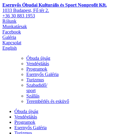
Esernyős Óbudai Kulturális és Sport Nonprofit Kft.
1033 Budapest, Fő tér 2.
+36 30 883 1953
Rólunk
Munkatársak
Facebook
Galéria
Kapcsolat
English
Óbuda újság
Vendéglátás
Programok
Esernyős Galéria
Turizmus
Szabadidő/
sport
Szállás
Terembérlés és esküvő
Óbuda újság
Vendéglátás
Programok
Esernyős Galéria
Turizmus