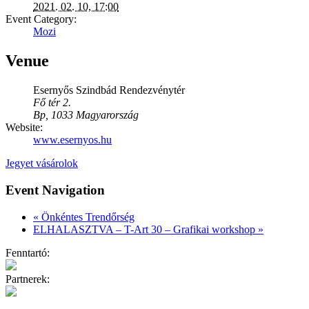
2021. 02. 10, 17:00
Event Category:
Mozi
Venue
Esernyős Szindbád Rendezvénytér
Fő tér 2.
Bp
,
1033
Magyarország
Website:
www.esernyos.hu
Jegyet vásárolok
Event Navigation
«
Önkéntes Trendőrség
ELHALASZTVA – T-Art 30 – Grafikai workshop
»
Fenntartó:
Partnerek: