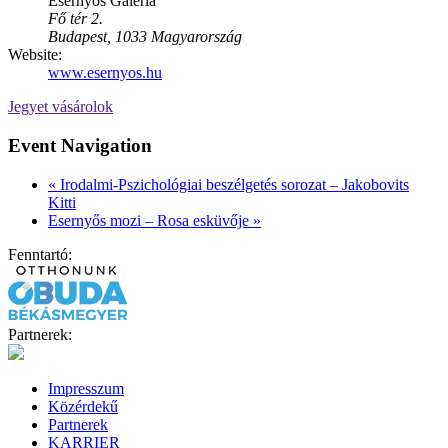
Esernyős Galéria
Fő tér 2.
Budapest
,
1033
Magyarország
Website:
www.esernyos.hu
Jegyet vásárolok
Event Navigation
«
Irodalmi-Pszichológiai beszélgetés sorozat – Jakobovits
Kitti
Esernyős mozi – Rosa esküvője
»
Fenntartó:
Partnerek:
Impresszum
Közérdekű
Partnerek
KARRIER