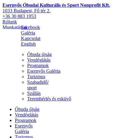
Esernyős Óbudai Kulturális és Sport Nonprofit Kft.
1033 Budapest, Fő tér 2.
+36 30 883 1953
Rólunk
Munkatársak
Facebook
Galéria
Kapcsolat
English
Óbuda újság
Vendéglátás
Programok
Esernyős Galéria
Turizmus
Szabadidő/
sport
Szállás
Terembérlés és esküvő
Óbuda újság
Vendéglátás
Programok
Esernyős
Galéria
Turizmus