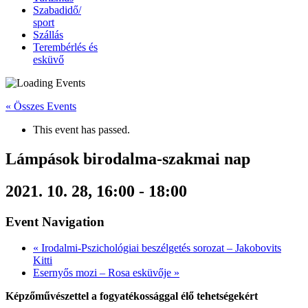
Szabadidő/
sport
Szállás
Terembérlés és
esküvő
« Összes Events
This event has passed.
Lámpások birodalma-szakmai nap
2021. 10. 28, 16:00
-
18:00
Event Navigation
«
Irodalmi-Pszichológiai beszélgetés sorozat – Jakobovits
Kitti
Esernyős mozi – Rosa esküvője
»
Képzőművészettel a fogyatékossággal élő tehetségekért