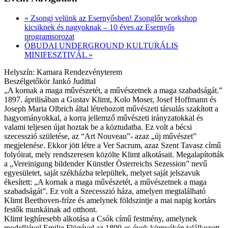
«
Zsongj velünk az Esernyősben! Zsonglőr workshop
kicsiknek és nagyoknak – 10 éves az Esernyős
programsorozat
ÓBUDAI UNDERGROUND KULTURÁLIS
MINIFESZTIVÁL
»
Helyszín: Kamara Rendezvényterem
Beszélgetőkör Jankó Judittal
„A kornak a maga művészetét, a művészetnek a maga szabadságát.”
1897. áprilisában a Gustav Klimt, Kolo Moser, Josef Hoffmann és
Joseph Maria Olbrich által létrehozott művészeti társulás szakított a
hagyományokkal, a korra jellemző művészeti irányzatokkal és
valami teljesen újat hoztak be a köztudatba. Ez volt a bécsi
szecesszió születése, az “Art Nouveau”- azaz „új művészet”
megjelenése. Ekkor jött létre a Ver Sacrum, azaz Szent Tavasz című
folyóirat, mely rendszeresen közölte Klimt alkotásait. Megalapították
a „Vereinigung bildender Künstler Österreichs Sezession” nevű
egyesületet, saját székházba települtek, melyet saját jelszavuk
ékesített: „A kornak a maga művészetét, a művészetnek a maga
szabadságát”. Ez volt a Szecesszió háza, amelyen megtalálható
Klimt Beethoven-fríze és amelynek földszintje a mai napig kortárs
festők munkáinak ad otthont.
Klimt leghíresebb alkotása a Csók című festmény, amelynek
modelljével Emilie Flögével az 1890-es évek környékén találkozott,