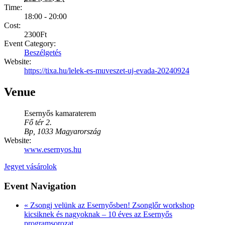
Time:
18:00 - 20:00
Cost:
2300Ft
Event Category:
Beszélgetés
Website:
https://tixa.hu/lelek-es-muveszet-uj-evada-20240924
Venue
Esernyős kamaraterem
Fő tér 2.
Bp
,
1033
Magyarország
Website:
www.esernyos.hu
Jegyet vásárolok
Event Navigation
«
Zsongj velünk az Esernyősben! Zsonglőr workshop
kicsiknek és nagyoknak – 10 éves az Esernyős
programsorozat