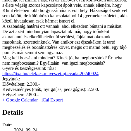
s élete végéig szoros kapcsolatot ápolt vele, annak ellenére, hogy
Klimt életében több hölgy számára is volt hely. Házasságot senkivel
sem kötött, de különböző kapcsolataiból 14 gyermeke született, akik
közül hivatalosan csak hármat ismert el.
A szabadság határai ott vannak, ahol elkezdem bántani a másikat.
De azt azért mindannyian tapasztaltuk már, hogy időnként
akaratlanul és elkerülhetetlenül sérülést, fájdalmat okozunk
másoknak, szeretteinknek. Van amikor ezt éjszakákon át tartó
megbeszélés és bocsánatkérés követ, mégis ott marad belül egy fájó
pont és már semmi sem ugyanaz.
Meg kell bocsátani mindent? Kinek jó, ha megbocsátok? Ér néha
nem megbocsátani? Egyáltalán, van igazi megbocsátás?
Gyere és beszélgessünk róla!
https://tixa.hu/lelek-es-muveszet-uj-evada-20240924
Jegyárak:
Elővételben: 2.300.-
Kedvezményes (diák, nyugdíjas, pedagógus): 2.500.-
Helyszínen: 2.800.-
+ Google Calendar
+ iCal Export
Details
Date:
2024. 09. 24