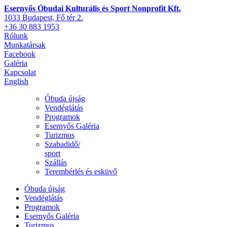
Esernyős Óbudai Kulturális és Sport Nonprofit Kft.
1033 Budapest, Fő tér 2.
+36 30 883 1953
Rólunk
Munkatársak
Facebook
Galéria
Kapcsolat
English
Óbuda újság
Vendéglátás
Programok
Esernyős Galéria
Turizmus
Szabadidő/
sport
Szállás
Terembérlés és esküvő
Óbuda újság
Vendéglátás
Programok
Esernyős Galéria
Turizmus