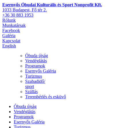
Esernyős Óbudai Kulturális és Sport Nonprofit Kft.
1033 Budapest, Fő tér 2.
+36 30 883 1953
Rólunk
Munkatársak
Facebook
Galéria
Kapcsolat
English
Óbuda újság
Vendéglátás
Programok
Esernyős Galéria
Turizmus
Szabadidő/
sport
Szállás
Terembérlés és esküvő
Óbuda újság
Vendéglátás
Programok
Esernyős Galéria
Turizmus