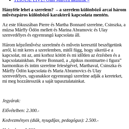
Hányféle lehet a szerelem? – a szerelem különböző arcai három
művészpáros különböző karakterű kapcsolata mentén.
Az este fókuszában Pierre és Martha Bonnard szerelme, Csinszka, a
múzsa Márffy Ödön mellett és Marina Abramovic és Ulay
szenvedélyes és egyenrangú kapcsolata áll.
Három képzőművész szerelmén és művein keresztül beszélgetünk
arról, ki mit keres a szerelemben, mitől függ, hogy sikerül-e a
kapcsolat, mi az, ami korhoz kötött és mi időtlen az érzésben és a
kapcsolatainkban. Pierre Bonnard, a „tipikus montmartre-i figura”
harmonikus és intim szerelme feleségével, Marthaval, Csinszka és
Márffy Ödön kapcsolata és Maria Abramovics és Ulay
szenvedélyes, ugyanakkor egyenrangú szerelme adják a kereteket,
mi meg hozzátesszük a saját tapasztalatainkat.
Jegyárak:
Elővételben: 2.300.-
Kedvezményes (diák, nyugdíjas, pedagógus): 2.500.-