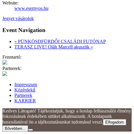
Website:
www.esernyos.hu
Jegyet vásárolok
Event Navigation
«
PÜNKÖSDFÜRDŐI CSALÁDI FUTÓNAP
TERASZ LIVE! Oláh Marcell akusztik
»
Fenntartó:
Partnerek:
Impresszum
Közérdekű
Partnerek
KARRIER
Kedves Látogató! Tájékoztatjuk, hogy a honlap felhasználói élmény
fokozásának érdekében sütiket alkalmazunk. A honlapunk
használatával ön a tájékoztatásunkat tudomásul veszi.
Elfogadom
Bővebben...