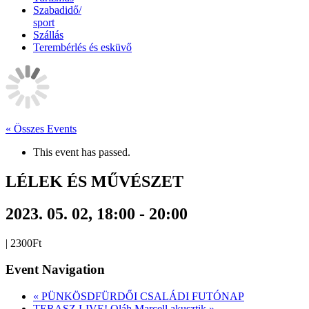
Szabadidő/
sport
Szállás
Terembérlés és esküvő
« Összes Events
This event has passed.
LÉLEK ÉS MŰVÉSZET
2023. 05. 02, 18:00
-
20:00
|
2300Ft
Event Navigation
«
PÜNKÖSDFÜRDŐI CSALÁDI FUTÓNAP
TERASZ LIVE! Oláh Marcell akusztik
»