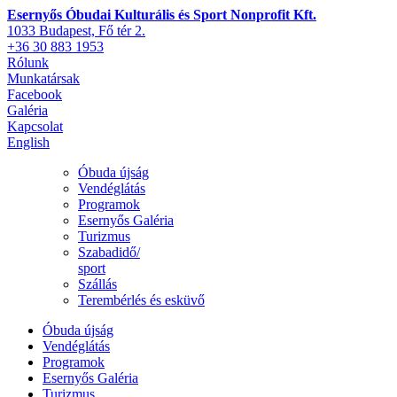
Esernyős Óbudai Kulturális és Sport Nonprofit Kft.
1033 Budapest, Fő tér 2.
+36 30 883 1953
Rólunk
Munkatársak
Facebook
Galéria
Kapcsolat
English
Óbuda újság
Vendéglátás
Programok
Esernyős Galéria
Turizmus
Szabadidő/
sport
Szállás
Terembérlés és esküvő
Óbuda újság
Vendéglátás
Programok
Esernyős Galéria
Turizmus