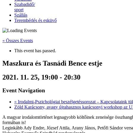
Szabadidő/
sport
Szállás
Terembérlés és esküvő
« Összes Events
This event has passed.
Maszkura és Tasnádi Bence estje
2021. 11. 25, 19:00
-
20:30
Event Navigation
«
Irodalmi-Pszichológiai beszélgetéssorozat – Kapcsolataink tü
Zöld Karácsony, avagy újrahasznos karácsonyi workshop az U
A magyar irodalomtörténet legnagyobb költőinek zeneisége összhangba
formában is!
Leginkább Ady Endre, József Attila, Arany János, Petőfi Sándor vers