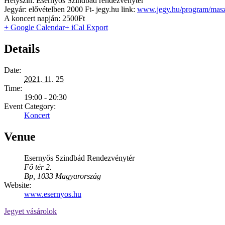
Helyszín: Esernyős Szindbád rendezvénytér
Jegyár: elővételben 2000 Ft- jegy.hu link:
www.jegy.hu/program/maszk
A koncert napján: 2500Ft
+ Google Calendar
+ iCal Export
Details
Date:
2021. 11. 25
Time:
19:00 - 20:30
Event Category:
Koncert
Venue
Esernyős Szindbád Rendezvénytér
Fő tér 2.
Bp
,
1033
Magyarország
Website:
www.esernyos.hu
Jegyet vásárolok