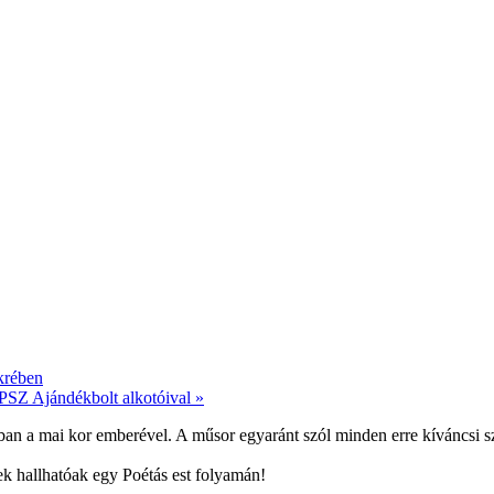
krében
PSZ Ajándékbolt alkotóival
»
n a mai kor emberével. A műsor egyaránt szól minden erre kíváncsi sz
ek hallhatóak egy Poétás est folyamán!