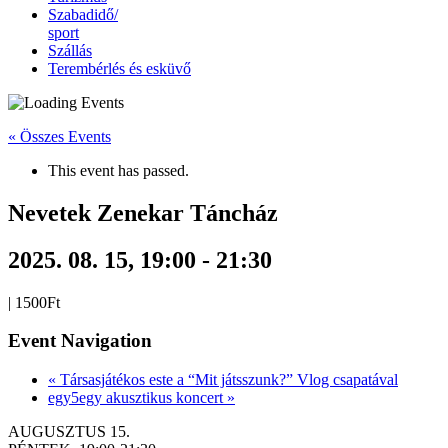
Szabadidő/
sport
Szállás
Terembérlés és esküvő
« Összes Events
This event has passed.
Nevetek Zenekar Táncház
2025. 08. 15, 19:00
-
21:30
|
1500Ft
Event Navigation
«
Társasjátékos este a “Mit játsszunk?” Vlog csapatával
egy5egy akusztikus koncert
»
AUGUSZTUS 15.