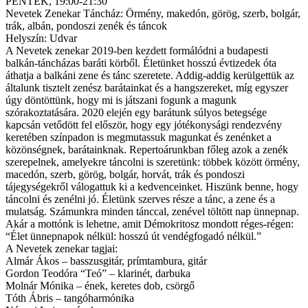
PÉNTEK, 19:00-21:30
Nevetek Zenekar Táncház: Örmény, makedón, görög, szerb, bolgár,
trák, albán, pondoszi zenék és táncok
Helyszín: Udvar
A Nevetek zenekar 2019-ben kezdett formálódni a budapesti
balkán-táncházas baráti körből. Életünket hosszú évtizedek óta
áthatja a balkáni zene és tánc szeretete. Addig-addig kerülgettük az
általunk tisztelt zenész barátainkat és a hangszereket, míg egyszer
úgy döntöttünk, hogy mi is játszani fogunk a magunk
szórakoztatására. 2020 elején egy barátunk súlyos betegsége
kapcsán vetődött fel először, hogy egy jótékonysági rendezvény
keretében színpadon is megmutassuk magunkat és zenénket a
közönségnek, barátainknak. Repertoárunkban főleg azok a zenék
szerepelnek, amelyekre táncolni is szeretünk: többek között örmény,
macedón, szerb, görög, bolgár, horvát, trák és pondoszi
tájegységekről válogattuk ki a kedvenceinket. Hiszünk benne, hogy
táncolni és zenélni jó. Életünk szerves része a tánc, a zene és a
mulatság. Számunkra minden tánccal, zenével töltött nap ünnepnap.
Akár a mottónk is lehetne, amit Démokritosz mondott réges-régen:
“Élet ünnepnapok nélkül: hosszú út vendégfogadó nélkül.”
A Nevetek zenekar tagjai:
Almár Ákos – basszusgitár, prímtambura, gitár
Gordon Teodóra “Teó” – klarinét, darbuka
Molnár Mónika – ének, keretes dob, csörgő
Tóth Ábris – tangóharmónika