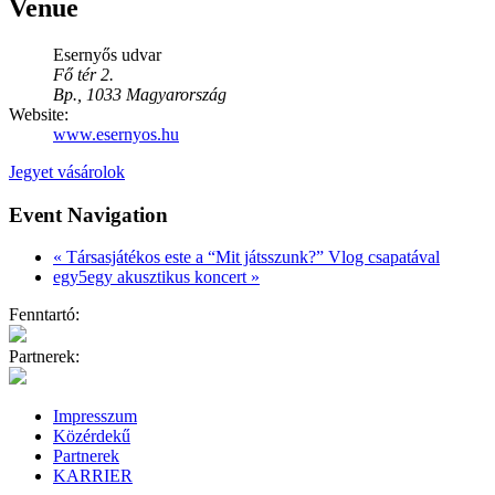
Venue
Esernyős udvar
Fő tér 2.
Bp.
,
1033
Magyarország
Website:
www.esernyos.hu
Jegyet vásárolok
Event Navigation
«
Társasjátékos este a “Mit játsszunk?” Vlog csapatával
egy5egy akusztikus koncert
»
Fenntartó:
Partnerek:
Impresszum
Közérdekű
Partnerek
KARRIER