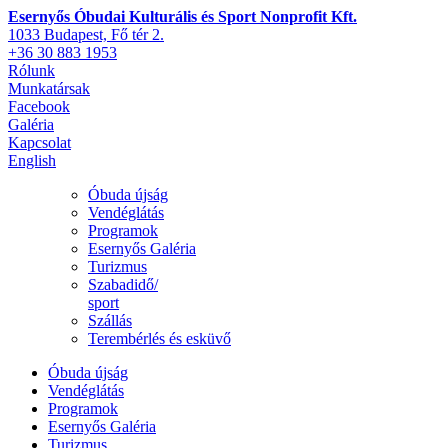
Esernyős Óbudai Kulturális és Sport Nonprofit Kft.
1033 Budapest, Fő tér 2.
+36 30 883 1953
Rólunk
Munkatársak
Facebook
Galéria
Kapcsolat
English
Óbuda újság
Vendéglátás
Programok
Esernyős Galéria
Turizmus
Szabadidő/
sport
Szállás
Terembérlés és esküvő
Óbuda újság
Vendéglátás
Programok
Esernyős Galéria
Turizmus