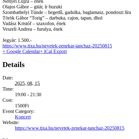
Nényei Lujza – ének
Olajos Gábor – gitár, ír buzuki
Szombathelyi Tünde – hegedű, gadulka, baglamasz, pondoszi líra
Török Gábor “Torig” – darbuka, cajon, tapan, dhol
Vadász Kristóf – szaxofon, ének
Veszeli Andrea – furulya, ének
Jegyár: 1.500.-
https://www.tixa.hu/nevetek-zenekar-tanchaz-20250815
+ Google Calendar
+ iCal Export
Details
Date:
2025. 08. 15
Time:
19:00 - 21:30
Cost:
1500Ft
Event Category:
Koncert
Website:
https://www.tixa.hu/nevetek-zenekar-tanchaz-20250815