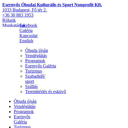
Esernyős Óbudai Kulturális és Sport Nonprofit Kft.
1033 Budapest, Fő tér 2.
+36 30 883 1953
Rólunk
Munkatársak
Facebook
Galéria
Kapcsolat
English
Óbuda újság
Vendéglátás
Programok
Esernyős Galéria
Turizmus
Szabadidő/
sport
Szállás
Terembérlés és esküvő
Óbuda újság
Vendéglátás
Programok
Esernyős
Galéria
Turizmus