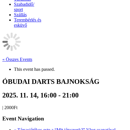
Szabadidő/
sport
Szállás
Terembérlés és
esküvő
« Összes Events
This event has passed.
ÓBUDAI DARTS BAJNOKSÁG
2025. 11. 14, 16:00
-
21:00
|
2000Ft
Event Navigation
«
Társasjátékos este a “Mit játsszunk?” Vlog csapatával