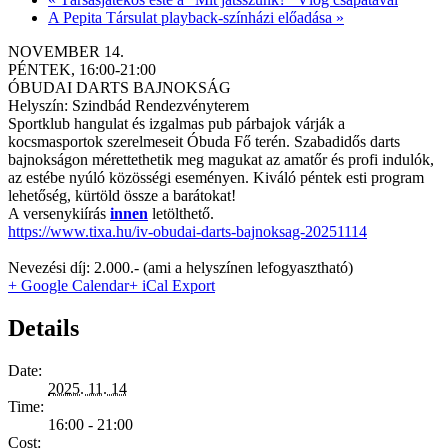
A Pepita Társulat playback-színházi előadása
»
NOVEMBER 14.
PÉNTEK, 16:00-21:00
ÓBUDAI DARTS BAJNOKSÁG
Helyszín: Szindbád Rendezvényterem
Sportklub hangulat és izgalmas pub párbajok várják a
kocsmasportok szerelmeseit Óbuda Fő terén. Szabadidős darts
bajnokságon mérettethetik meg magukat az amatőr és profi indulók,
az estébe nyúló közösségi eseményen. Kiváló péntek esti program
lehetőség, kürtöld össze a barátokat!
A versenykiírás
innen
letölthető.
https://www.tixa.hu/iv-obudai-darts-bajnoksag-20251114
Nevezési díj: 2.000.- (ami a helyszínen lefogyasztható)
+ Google Calendar
+ iCal Export
Details
Date:
2025. 11. 14
Time:
16:00 - 21:00
Cost: