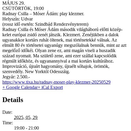
MÁJUS 29.
CSÜTÖRTÖK, 19:00
Radnay Csilla – Móser Ádám: play klezmer.
Helyszín: Udvar
(rossz idő esetén: Szindbád Rendezvényterem)
Radnay Csilla és Móser Ádám második világháború előtti közép-
kelet európai zsidó zenét játszik. Klezmert. Zenéjükben a dalok
ugyanakkor kortárs ruhát öltenek, mai történetekké válnak. Az
elmúlt 80 év történetei ugyanúgy megszólalnak bennük, mint az azt
megelőző időkéi. Olyan zene ez, ami magán viseli a huszadik
század nyomait. Ma születő zene, ami ezer szállal kapcsolódik
régmúlt időkhöz, és ugyanannyival a mai kortárs kultúrához.
Improvizáció, újraírt hagyomány, újraélt sóhajok, örömök,
szenvedély. New Yorktól Odesszáig.
Jegyár: 2.500.-
https://www.tixa.hu/radnay-moser-play-klezmer-20250529
+ Google Calendar
+ iCal Export
Details
Date:
2025. 05. 29
Time:
19:00 - 21:00