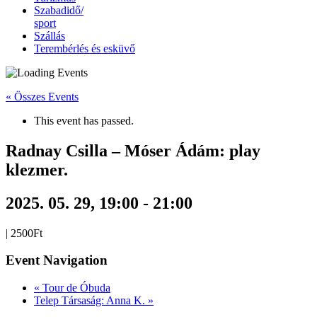
Szabadidő/
sport
Szállás
Terembérlés és esküvő
« Összes Events
This event has passed.
Radnay Csilla – Móser Ádám: play
klezmer.
2025. 05. 29, 19:00
-
21:00
|
2500Ft
Event Navigation
«
Tour de Óbuda
Telep Társaság: Anna K.
»