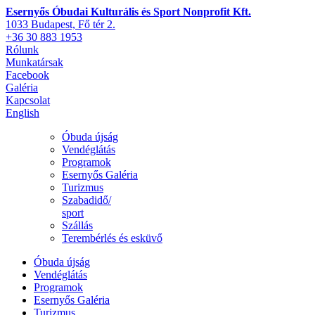
Esernyős Óbudai Kulturális és Sport Nonprofit Kft.
1033 Budapest, Fő tér 2.
+36 30 883 1953
Rólunk
Munkatársak
Facebook
Galéria
Kapcsolat
English
Óbuda újság
Vendéglátás
Programok
Esernyős Galéria
Turizmus
Szabadidő/
sport
Szállás
Terembérlés és esküvő
Óbuda újság
Vendéglátás
Programok
Esernyős Galéria
Turizmus