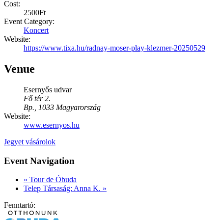
Cost:
2500Ft
Event Category:
Koncert
Website:
https://www.tixa.hu/radnay-moser-play-klezmer-20250529
Venue
Esernyős udvar
Fő tér 2.
Bp.
,
1033
Magyarország
Website:
www.esernyos.hu
Jegyet vásárolok
Event Navigation
«
Tour de Óbuda
Telep Társaság: Anna K.
»
Fenntartó: