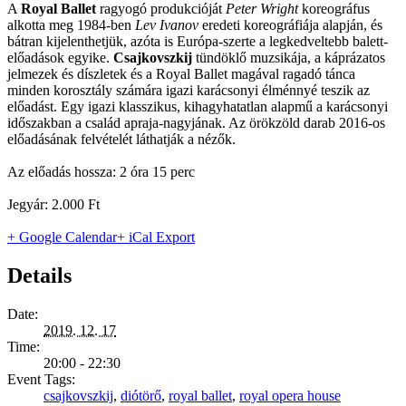
A
Royal Ballet
ragyogó produkcióját
Peter Wright
koreográfus
alkotta meg 1984-ben
Lev Ivanov
eredeti koreográfiája alapján, és
bátran kijelenthetjük, azóta is Európa-szerte a legkedveltebb balett-
előadások egyike.
Csajkovszkij
tündöklő muzsikája, a káprázatos
jelmezek és díszletek és a Royal Ballet magával ragadó tánca
minden korosztály számára igazi karácsonyi élménnyé teszik az
előadást. Egy igazi klasszikus, kihagyhatatlan alapmű a karácsonyi
időszakban a család apraja-nagyjának. Az örökzöld darab 2016-os
előadásának felvételét láthatják a nézők.
Az előadás hossza: 2 óra 15 perc
Jegyár: 2.000 Ft
+ Google Calendar
+ iCal Export
Details
Date:
2019. 12. 17
Time:
20:00 - 22:30
Event Tags:
csajkovszkij
,
diótörő
,
royal ballet
,
royal opera house