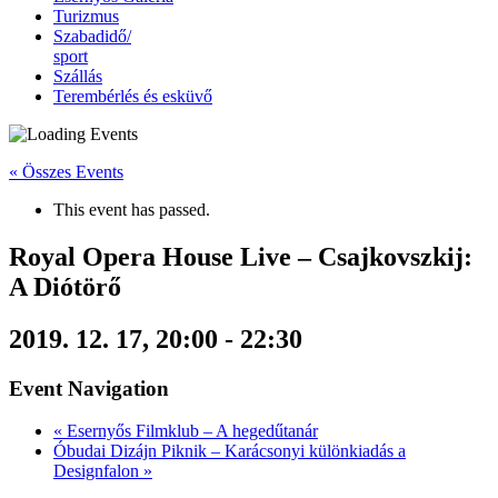
Turizmus
Szabadidő/
sport
Szállás
Terembérlés és esküvő
« Összes Events
This event has passed.
Royal Opera House Live – Csajkovszkij:
A Diótörő
2019. 12. 17, 20:00
-
22:30
Event Navigation
«
Esernyős Filmklub – A hegedűtanár
Óbudai Dizájn Piknik – Karácsonyi különkiadás a
Designfalon
»