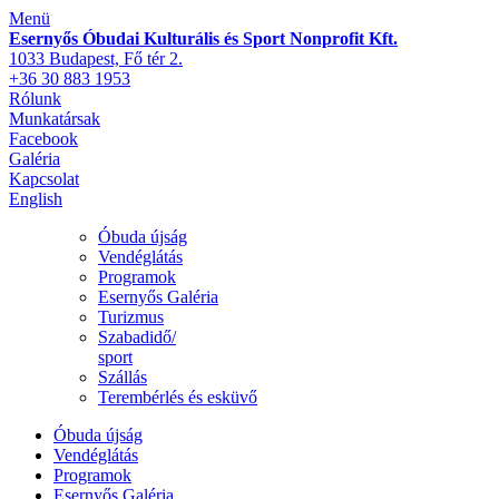
Menü
Esernyős Óbudai Kulturális és Sport Nonprofit Kft.
1033 Budapest, Fő tér 2.
+36 30 883 1953
Rólunk
Munkatársak
Facebook
Galéria
Kapcsolat
English
Óbuda újság
Vendéglátás
Programok
Esernyős Galéria
Turizmus
Szabadidő/
sport
Szállás
Terembérlés és esküvő
Óbuda újság
Vendéglátás
Programok
Esernyős Galéria