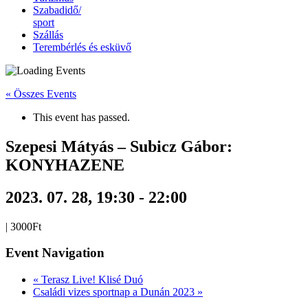
Szabadidő/
sport
Szállás
Terembérlés és esküvő
« Összes Events
This event has passed.
Szepesi Mátyás – Subicz Gábor:
KONYHAZENE
2023. 07. 28, 19:30
-
22:00
|
3000Ft
Event Navigation
«
Terasz Live! Klisé Duó
Családi vizes sportnap a Dunán 2023
»