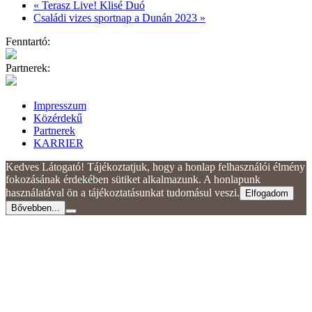
«
Terasz Live! Klisé Duó
Családi vizes sportnap a Dunán 2023
»
Fenntartó:
Partnerek:
Impresszum
Közérdekű
Partnerek
KARRIER
Kedves Látogató! Tájékoztatjuk, hogy a honlap felhasználói élmény
fokozásának érdekében sütiket alkalmazunk. A honlapunk
használatával ön a tájékoztatásunkat tudomásul veszi.
Elfogadom
Bővebben...