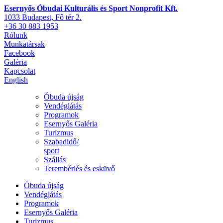
Esernyős Óbudai Kulturális és Sport Nonprofit Kft.
1033 Budapest, Fő tér 2.
+36 30 883 1953
Rólunk
Munkatársak
Facebook
Galéria
Kapcsolat
English
Óbuda újság
Vendéglátás
Programok
Esernyős Galéria
Turizmus
Szabadidő/
sport
Szállás
Terembérlés és esküvő
Óbuda újság
Vendéglátás
Programok
Esernyős Galéria
Turizmus