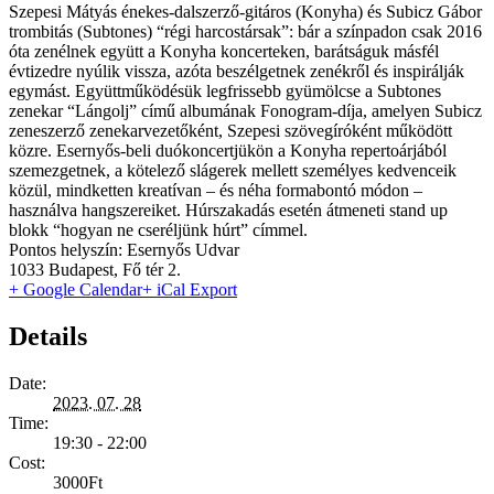
Szepesi Mátyás énekes-dalszerző-gitáros (Konyha) és Subicz Gábor
trombitás (Subtones) “régi harcostársak”: bár a színpadon csak 2016
óta zenélnek együtt a Konyha koncerteken, barátságuk másfél
évtizedre nyúlik vissza, azóta beszélgetnek zenékről és inspirálják
egymást. Együttműködésük legfrissebb gyümölcse a Subtones
zenekar “Lángolj” című albumának Fonogram-díja, amelyen Subicz
zeneszerző zenekarvezetőként, Szepesi szövegíróként működött
közre. Esernyős-beli duókoncertjükön a Konyha repertoárjából
szemezgetnek, a kötelező slágerek mellett személyes kedvenceik
közül, mindketten kreatívan – és néha formabontó módon –
használva hangszereiket. Húrszakadás esetén átmeneti stand up
blokk “hogyan ne cseréljünk húrt” címmel.
Pontos helyszín: Esernyős Udvar
1033 Budapest, Fő tér 2.
+ Google Calendar
+ iCal Export
Details
Date:
2023. 07. 28
Time:
19:30 - 22:00
Cost:
3000Ft