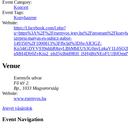
Event Category:
Koncert
Event Tags:
Konyhazene
Website:
https://l.facebook.com/l.php?
u=https%3A%2F%2Fesernyos.jegy.hu%2Fprogram%2Fkonyha
szepesi-matyas-es-subicz-gabor-
149356%2F1000813%3Ffbclid%3DIwAR3GZ-
Kp34tGDYV939nhhR8qyLBhMhEUS3G0nvLpkaV1L6SQ2b
nMH4Db9ZvKru2_pIsI5jzIbtd9RH_iSHjd8xNEoFU1BfOmdV
Venue
Esernyős udvar
Fő tér 2.
Bp.
,
1033
Magyarország
Website:
www.esernyos.hu
Jegyet vásárolok
Event Navigation