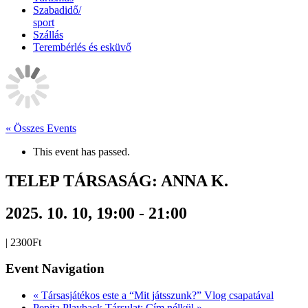
Szabadidő/
sport
Szállás
Terembérlés és esküvő
« Összes Events
This event has passed.
TELEP TÁRSASÁG: ANNA K.
2025. 10. 10, 19:00
-
21:00
|
2300Ft
Event Navigation
«
Társasjátékos este a “Mit játsszunk?” Vlog csapatával
Pepita Playback Társulat: Cím nélkül
»