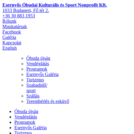
Esernyős Óbudai Kulturális és Sport Nonprofit Kft.
1033 Budapest, Fő tér 2.
+36 30 883 1953
Rólunk
Munkatársak
Facebook
Galéria
Kapcsolat
English
Óbuda újság
Vendéglátás
Programok
Esernyős Galéria
Turizmus
Szabadidő/
sport
Szállás
Terembérlés és esküvő
Óbuda újság
Vendéglátás
Programok
Esernyős Galéria
Turizmus