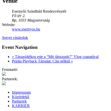
Venue
Esernyős Szindbád Rendezvénytér
Fő tér 2.
Bp
,
1033
Magyarország
Website:
www.esernyos.hu
Jegyet vásárolok
Event Navigation
«
Társasjátékos este a “Mit játsszunk?” Vlog csapatával
Pepita Playback Társulat: Cím nélkül
»
Fenntartó:
Partnerek:
Impresszum
Közérdekű
Partnerek
KARRIER