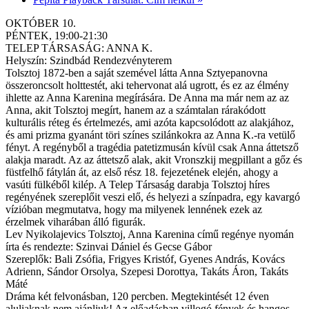
OKTÓBER 10.
PÉNTEK, 19:00-21:30
TELEP TÁRSASÁG: ANNA K.
Helyszín: Szindbád Rendezvényterem
Tolsztoj 1872-ben a saját szemével látta Anna Sztyepanovna
összeroncsolt holttestét, aki tehervonat alá ugrott, és ez az élmény
ihlette az Anna Karenina megírására. De Anna ma már nem az az
Anna, akit Tolsztoj megírt, hanem az a számtalan rárakódott
kulturális réteg és értelmezés, ami azóta kapcsolódott az alakjához,
és ami prizma gyanánt töri színes szilánkokra az Anna K.-ra vetülő
fényt. A regényből a tragédia patetizmusán kívül csak Anna áttetsző
alakja maradt. Az az áttetsző alak, akit Vronszkij megpillant a gőz és
füstfelhő fátylán át, az első rész 18. fejezetének elején, ahogy a
vasúti fülkéből kilép. A Telep Társaság darabja Tolsztoj híres
regényének szereplőit veszi elő, és helyezi a színpadra, egy kavargó
vízióban megmutatva, hogy ma milyenek lennének ezek az
érzelmek viharában álló figurák.
Lev Nyikolajevics Tolsztoj, Anna Karenina című regénye nyomán
írta és rendezte: Szinvai Dániel és Gecse Gábor
Szereplők: Bali Zsófia, Frigyes Kristóf, Gyenes András, Kovács
Adrienn, Sándor Orsolya, Szepesi Dorottya, Takáts Áron, Takáts
Máté
Dráma két felvonásban, 120 percben. Megtekintését 12 éven
aluliaknak nem ajánljuk! Az előadásban villogó fények és hangos