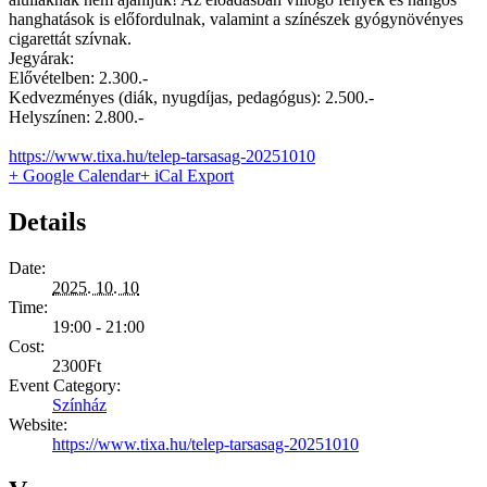
hanghatások is előfordulnak, valamint a színészek gyógynövényes
cigarettát szívnak.
Jegyárak:
Elővételben: 2.300.-
Kedvezményes (diák, nyugdíjas, pedagógus): 2.500.-
Helyszínen: 2.800.-
https://www.tixa.hu/telep-tarsasag-20251010
+ Google Calendar
+ iCal Export
Details
Date:
2025. 10. 10
Time:
19:00 - 21:00
Cost:
2300Ft
Event Category:
Színház
Website:
https://www.tixa.hu/telep-tarsasag-20251010