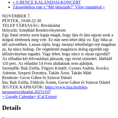
«
A BENCE KALANDJAI-KONCERT
Társasjátékos este a “Mit játsszunk?” Vlog csapatával
»
NOVEMBER 7.
PÉNTEK, 19:00-21:30
TELEP TÁRSASÁG: Rövidzárlat
Helyszín: Szindbád Rendezvényterem
Egy fiatal zenész azon kapja magát, hogy újra és újra ugyan azok a
dolgok történnek meg vele. Ez már nem lehet déjà vu. Egy hiba az
idő szövetében. Lassan rájön, hogy mennyi lehetőséget rejt magában
az, ha nincs holnap. De végtelenül magányos dolog egyedül egy
időzárványban ragadni. Vagy lehet, hogy nincs is olyan egyedül?
Az előadást két felvonásban játsszuk, egy rövid szünettel. Játékidő
110 perc. Az előadást 14 éven aluliaknak nem ajánljuk.
Szereplők: Bali Zsófia, Frigyes Kristóf, Gyenes András, Kovács
Adrienn, Szepesi Dorottya, Takáts Áron, Takáts Máté
Rendezte: Gecse Gábor és Szinvai Dániel
Írta: Bali Zsófia, Földvári Ármin, Gecse Gábor és Szinvai Dániel
JEGYEK KAPHATÓK:
https://www.tixa.hu/telep-
tarsasagrovidzarlat-20251107
+ Google Calendar
+ iCal Export
Details