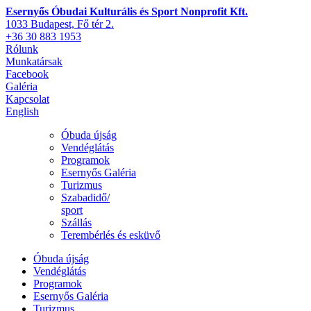
Esernyős Óbudai Kulturális és Sport Nonprofit Kft.
1033 Budapest, Fő tér 2.
+36 30 883 1953
Rólunk
Munkatársak
Facebook
Galéria
Kapcsolat
English
Óbuda újság
Vendéglátás
Programok
Esernyős Galéria
Turizmus
Szabadidő/
sport
Szállás
Terembérlés és esküvő
Óbuda újság
Vendéglátás
Programok
Esernyős Galéria
Turizmus