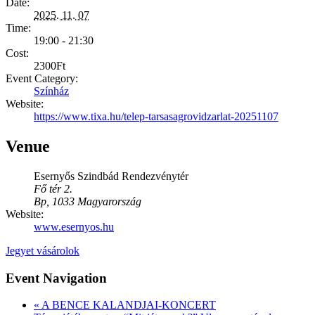
Date:
2025. 11. 07
Time:
19:00 - 21:30
Cost:
2300Ft
Event Category:
Színház
Website:
https://www.tixa.hu/telep-tarsasagrovidzarlat-20251107
Venue
Esernyős Szindbád Rendezvénytér
Fő tér 2.
Bp
,
1033
Magyarország
Website:
www.esernyos.hu
Jegyet vásárolok
Event Navigation
«
A BENCE KALANDJAI-KONCERT