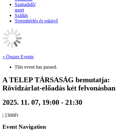
Szabadidő/
sport
Szállás
Terembérlés és esküvő
« Összes Events
This event has passed.
A TELEP TÁRSASÁG bemutatja:
Rövidzárlat-előadás két felvonásban
2025. 11. 07, 19:00
-
21:30
|
2300Ft
Event Navigation