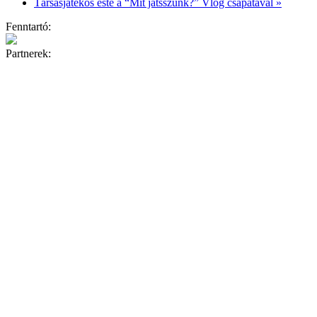
Társasjátékos este a “Mit játsszunk?” Vlog csapatával
»
Fenntartó:
Partnerek: