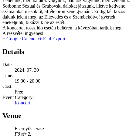
Zenélünk, mert barátok vagyunk, barátok vagyunk, mert zenélünk.
Sorbonne Sexual és Grabovski dalokat játszunk, illetve kedvenc
számainkat másoktól, afféle örömzene gyanánt. Eddig két közös
dalunk jelent meg, az Eltévedés és a Szembekötve! gyertek,
énekeljünk, bikázzuk be az estét!
A koncertet rossz idő esetén beltéren, a kávézóban tartjuk meg.
A részvétel ingyenes!
+ Google Calendar
+ iCal Export
Details
Date:
2024. 07. 30
Time:
19:00 - 20:00
Cost:
Free
Event Category:
Koncert
Venue
Esernyős terasz
Fő tér 2.