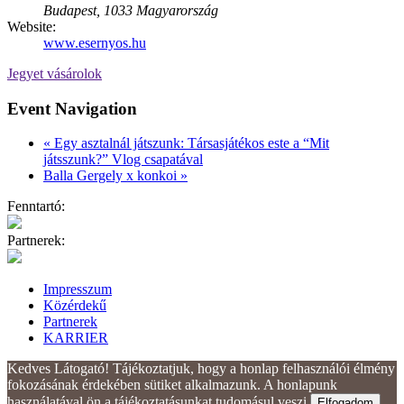
Budapest
,
1033
Magyarország
Website:
www.esernyos.hu
Jegyet vásárolok
Event Navigation
«
Egy asztalnál játszunk: Társasjátékos este a “Mit
játsszunk?” Vlog csapatával
Balla Gergely x konkoi
»
Fenntartó:
Partnerek:
Impresszum
Közérdekű
Partnerek
KARRIER
Kedves Látogató! Tájékoztatjuk, hogy a honlap felhasználói élmény
fokozásának érdekében sütiket alkalmazunk. A honlapunk
használatával ön a tájékoztatásunkat tudomásul veszi.
Elfogadom