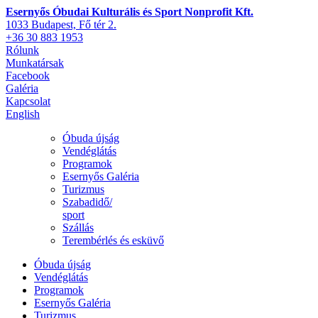
Esernyős Óbudai Kulturális és Sport Nonprofit Kft.
1033 Budapest, Fő tér 2.
+36 30 883 1953
Rólunk
Munkatársak
Facebook
Galéria
Kapcsolat
English
Óbuda újság
Vendéglátás
Programok
Esernyős Galéria
Turizmus
Szabadidő/
sport
Szállás
Terembérlés és esküvő
Óbuda újság
Vendéglátás
Programok
Esernyős Galéria
Turizmus