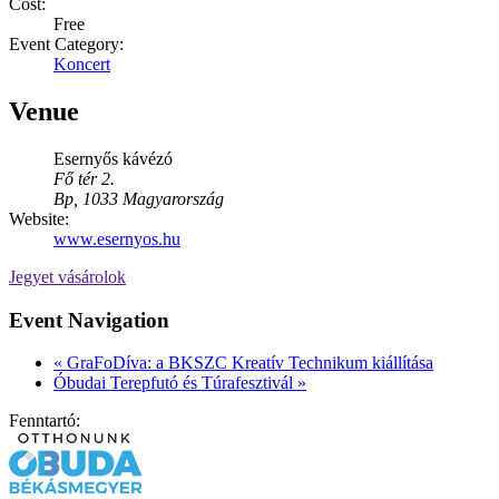
Cost:
Free
Event Category:
Koncert
Venue
Esernyős kávézó
Fő tér 2.
Bp
,
1033
Magyarország
Website:
www.esernyos.hu
Jegyet vásárolok
Event Navigation
«
GraFoDíva: a BKSZC Kreatív Technikum kiállítása
Óbudai Terepfutó és Túrafesztivál
»
Fenntartó: