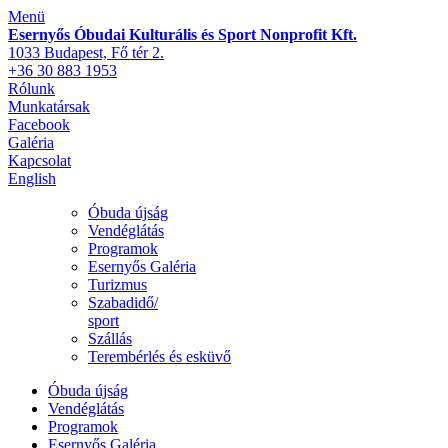
Menü
Esernyős Óbudai Kulturális és Sport Nonprofit Kft.
1033 Budapest, Fő tér 2.
+36 30 883 1953
Rólunk
Munkatársak
Facebook
Galéria
Kapcsolat
English
Óbuda újság
Vendéglátás
Programok
Esernyős Galéria
Turizmus
Szabadidő/
sport
Szállás
Terembérlés és esküvő
Óbuda újság
Vendéglátás
Programok
Esernyős Galéria