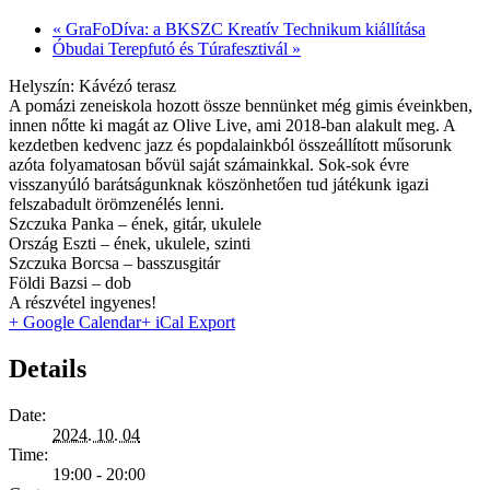
«
GraFoDíva: a BKSZC Kreatív Technikum kiállítása
Óbudai Terepfutó és Túrafesztivál
»
Helyszín: Kávézó terasz
A pomázi zeneiskola hozott össze bennünket még gimis éveinkben,
innen nőtte ki magát az Olive Live, ami 2018-ban alakult meg. A
kezdetben kedvenc jazz és popdalainkból összeállított műsorunk
azóta folyamatosan bővül saját számainkkal. Sok-sok évre
visszanyúló barátságunknak köszönhetően tud játékunk igazi
felszabadult örömzenélés lenni.
Szczuka Panka – ének, gitár, ukulele
Ország Eszti – ének, ukulele, szinti
Szczuka Borcsa – basszusgitár
Földi Bazsi – dob
A részvétel ingyenes!
+ Google Calendar
+ iCal Export
Details
Date:
2024. 10. 04
Time:
19:00 - 20:00