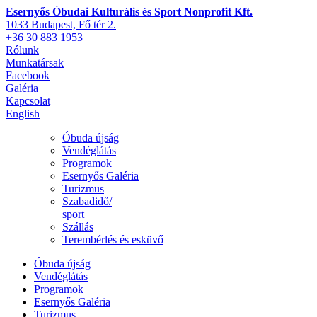
Esernyős Óbudai Kulturális és Sport Nonprofit Kft.
1033 Budapest, Fő tér 2.
+36 30 883 1953
Rólunk
Munkatársak
Facebook
Galéria
Kapcsolat
English
Óbuda újság
Vendéglátás
Programok
Esernyős Galéria
Turizmus
Szabadidő/
sport
Szállás
Terembérlés és esküvő
Óbuda újság
Vendéglátás
Programok
Esernyős Galéria
Turizmus