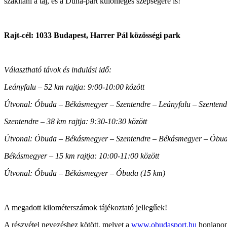
szakítani a táj, és a Duna-part különleges szépségére is!
Rajt-cél: 1033 Budapest, Harrer Pál közösségi park
Választható távok és indulási idő:
Leányfalu – 52 km rajtja: 9:00-10:00 között
Útvonal: Óbuda – Békásmegyer – Szentendre – Leányfalu – Szenten
Szentendre – 38 km rajtja: 9:30-10:30 között
Útvonal: Óbuda – Békásmegyer – Szentendre – Békásmegyer – Óbud
Békásmegyer – 15 km rajtja: 10:00-11:00 között
Útvonal: Óbuda – Békásmegyer – Óbuda (15 km)
A megadott kilométerszámok tájékoztató jellegűek!
A részvétel nevezéshez kötött, melyet a
www.obudasport.hu
honlapon