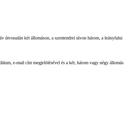
 táv útvonalán két állomáson, a szentendrei távon három, a leányfalui
si dátum, e-mail cím megjelölésével és a két, három vagy négy állomás