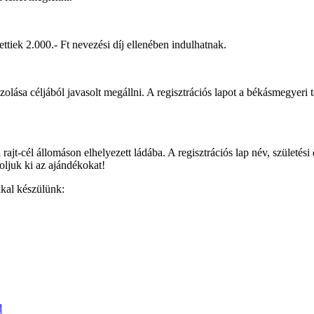
tiek 2.000.- Ft nevezési díj ellenében indulhatnak.
azolása céljából javasolt megállni. A regisztrációs lapot a békásmegyeri
rajt-cél állomáson elhelyezett ládába. A regisztrációs lap név, születé
oljuk ki az ajándékokat!
kkal készülünk:
d