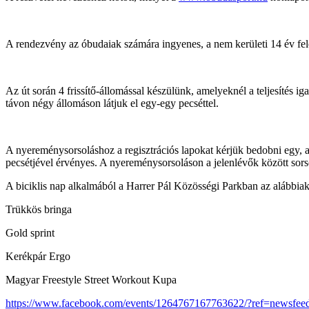
A rendezvény az óbudaiak számára ingyenes, a nem kerületi 14 év felet
Az út során 4 frissítő-állomással készülünk, amelyeknél a teljesítés ig
távon négy állomáson látjuk el egy-egy pecséttel.
A nyereménysorsoláshoz a regisztrációs lapokat kérjük bedobni egy, a 
pecsétjével érvényes. A nyereménysorsoláson a jelenlévők között sors
A biciklis nap alkalmából a Harrer Pál Közösségi Parkban az alábbia
Trükkös bringa
Gold sprint
Kerékpár Ergo
Magyar Freestyle Street Workout Kupa
https://www.facebook.com/events/1264767167763622/?ref=newsfee