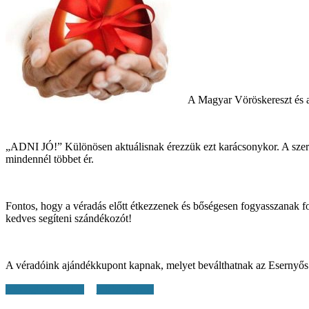
A Magyar Vöröskereszt és 
„ADNI JÓ!” Különösen aktuálisnak érezzük ezt karácsonykor. A szer
mindennél többet ér.
Fontos, hogy a véradás előtt étkezzenek és bőségesen fogyasszanak f
kedves segíteni szándékozót!
A véradóink ajándékkupont kapnak, melyet beválthatnak az Esernyős 
+ Google Calendar
+ iCal Export