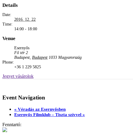
Details
Date:
2016. 12. 22
Time:
14:00 - 18:00
Venue
Esernyős
Fő tér 2
Budapest
,
Budapest
1033
Magyarország
Phone:
+36 1 229 5825
Jegyet vásárolok
Event Navigation
«
Véradás az Esernyősben
Esernyős Filmklub – Tiszta szívvel
»
Fenntartó: