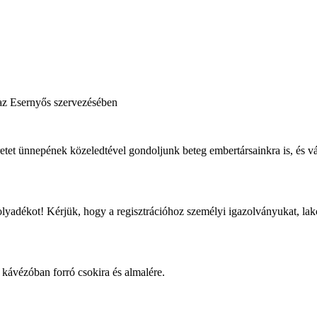
az Esernyős szervezésében
etet ünnepének közeledtével gondoljunk beteg embertársainkra is, és 
olyadékot! Kérjük, hogy a regisztrációhoz személyi igazolványukat, la
kávézóban forró csokira és almalére.