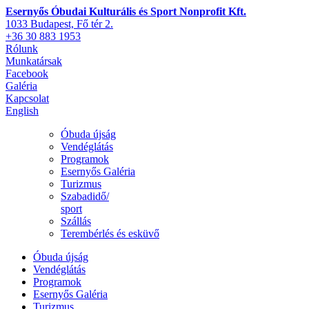
Esernyős Óbudai Kulturális és Sport Nonprofit Kft.
1033 Budapest, Fő tér 2.
+36 30 883 1953
Rólunk
Munkatársak
Facebook
Galéria
Kapcsolat
English
Óbuda újság
Vendéglátás
Programok
Esernyős Galéria
Turizmus
Szabadidő/
sport
Szállás
Terembérlés és esküvő
Óbuda újság
Vendéglátás
Programok
Esernyős Galéria
Turizmus