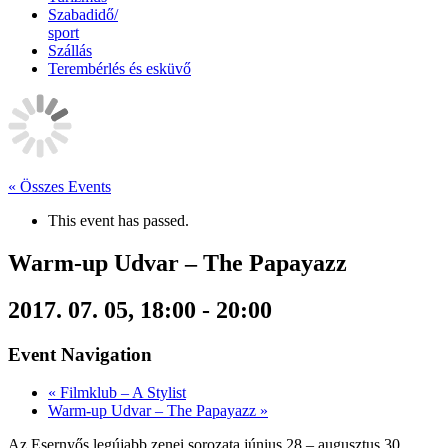
Szabadidő/
sport
Szállás
Terembérlés és esküvő
« Összes Events
This event has passed.
Warm-up Udvar – The Papayazz
2017. 07. 05, 18:00
-
20:00
Event Navigation
«
Filmklub – A Stylist
Warm-up Udvar – The Papayazz
»
Az Esernyős legújabb zenei sorozata június 28 – augusztus 30.