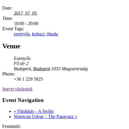
Date:
2017. 07. 05
Time:
18:00 - 20:00
Event Tags:
esernyős
,
kobuci
,
óbuda
Venue
Esernyős
Fő tér 2
Budapest
,
Budapest
1033
Magyarország
Phone:
+36 1 229 5825
Jegyet vásárolok
Event Navigation
«
Filmklub – A Stylist
Warm-up Udvar – The Papayazz
»
Fenntartó: