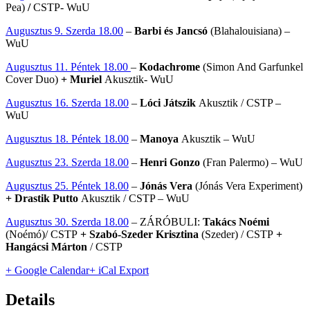
Pea)
/
CSTP- WuU
Augusztus 9. Szerda 18.00
–
Barbi és Jancsó
(Blahalouisiana) –
WuU
Augusztus 11. Péntek 18.00
–
Kodachrome
(Simon And Garfunkel
Cover Duo)
+ Muriel
Akusztik- WuU
Augusztus 16. Szerda 18.00
–
Lóci Játszik
Akusztik / CSTP –
WuU
Augusztus 18. Péntek 18.00
–
Manoya
Akusztik – WuU
Augusztus 23. Szerda 18.00
–
Henri Gonzo
(Fran Palermo) – WuU
Augusztus 25. Péntek 18.00
–
Jónás Vera
(Jónás Vera Experiment)
+ Drastik Putto
Akusztik / CSTP – WuU
Augusztus 30. Szerda 18.00
– ZÁRÓBULI:
Takács Noémi
(Noémó)/ CSTP
+ Szabó-Szeder Krisztina
(Szeder) / CSTP
+
Hangácsi Márton
/ CSTP
+ Google Calendar
+ iCal Export
Details