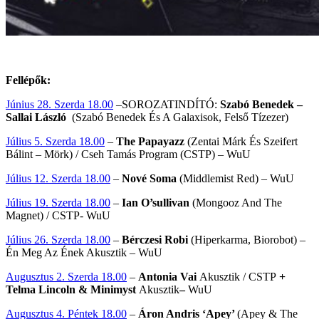
Fellépők:
Június 28. Szerda 18.00
–SOROZATINDÍTÓ:
Szabó Benedek –
Sallai László
(Szabó Benedek És A Galaxisok, Felső Tízezer)
Július 5. Szerda 18.00
–
The Papayazz
(Zentai Márk És Szeifert
Bálint – Mörk) / Cseh Tamás Program (CSTP) – WuU
Július 12. Szerda 18.00
–
Nové Soma
(Middlemist Red) – WuU
Július 19. Szerda 18.00
–
Ian O’sullivan
(Mongooz And The
Magnet) / CSTP- WuU
Július 26. Szerda 18.00
–
Bérczesi Robi
(Hiperkarma, Biorobot) –
Én Meg Az Ének Akusztik – WuU
Augusztus 2. Szerda 18.00
–
Antonia Vai
Akusztik / CSTP
+
Telma Lincoln & Minimyst
Akusztik
–
WuU
Augusztus 4. Péntek 18.00
–
Áron Andris ‘Apey’
(Apey & The