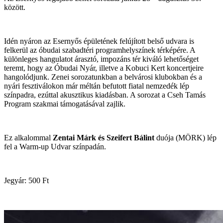
között.
Idén nyáron az Esernyős épületének felújított belső udvara is
felkerül az óbudai szabadtéri programhelyszínek térképére. A
különleges hangulatot árasztó, impozáns tér kiváló lehetőséget
teremt, hogy az Óbudai Nyár, illetve a Kobuci Kert koncertjeire
hangolódjunk. Zenei sorozatunkban a belvárosi klubokban és a
nyári fesztiválokon már méltán befutott fiatal nemzedék lép
színpadra, ezúttal akusztikus kiadásban. A sorozat a Cseh Tamás
Program szakmai támogatásával zajlik.
Ez alkalommal
Zentai Márk és Szeifert Bálint
duója (MÖRK) lép
fel a Warm-up Udvar színpadán.
Jegyár: 500 Ft