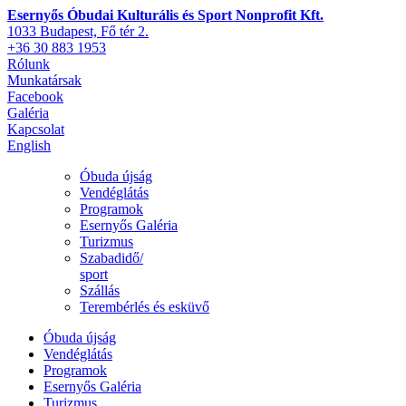
Esernyős Óbudai Kulturális és Sport Nonprofit Kft.
1033 Budapest, Fő tér 2.
+36 30 883 1953
Rólunk
Munkatársak
Facebook
Galéria
Kapcsolat
English
Óbuda újság
Vendéglátás
Programok
Esernyős Galéria
Turizmus
Szabadidő/
sport
Szállás
Terembérlés és esküvő
Óbuda újság
Vendéglátás
Programok
Esernyős Galéria
Turizmus