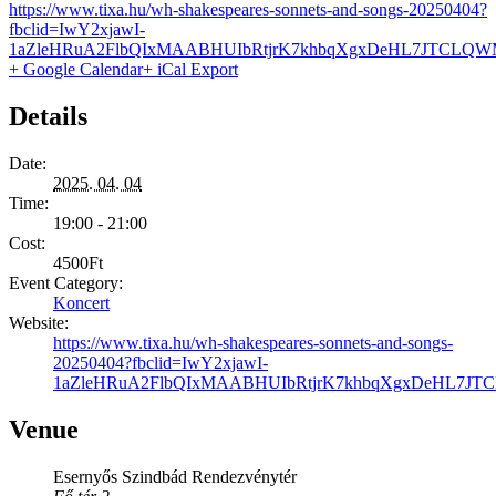
https://www.tixa.hu/wh-shakespeares-sonnets-and-songs-20250404?
fbclid=IwY2xjawI-
1aZleHRuA2FlbQIxMAABHUIbRtjrK7khbqXgxDeHL7JTCLQWM
+ Google Calendar
+ iCal Export
Details
Date:
2025. 04. 04
Time:
19:00 - 21:00
Cost:
4500Ft
Event Category:
Koncert
Website:
https://www.tixa.hu/wh-shakespeares-sonnets-and-songs-
20250404?fbclid=IwY2xjawI-
1aZleHRuA2FlbQIxMAABHUIbRtjrK7khbqXgxDeHL7JTC
Venue
Esernyős Szindbád Rendezvénytér