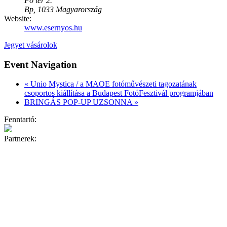
Fő tér 2.
Bp
,
1033
Magyarország
Website:
www.esernyos.hu
Jegyet vásárolok
Event Navigation
«
Unio Mystica / a MAOE fotóművészeti tagozatának
csoportos kiállítása a Budapest FotóFesztivál programjában
BRINGÁS POP-UP UZSONNA
»
Fenntartó:
Partnerek: