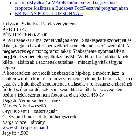
«
Unio Mystica / a MAOE fotóművészeti tagozatának
csoportos kiállítása a Budapest FotóFesztivál programjában
BRINGÁS POP-UP UZSONNA
»
Helyszín: Szindbád Rendezvényterem
ÁPRILIS 4.
PÉNTEK, 19:00-21:00
A WH zenekar a mai zenei világba emeli Shakespeare szonettjeit és
dalait, tagjai a hazai és nemzetközi zenei élet népszerű szereplői. A
megnevezés egy monogramot takar: Shakespeare nyomtatásban
megjelent szonettjeit egy titokzatos Mr. W. H.-nak ajánlotta, kinek
kiléte – akárcsak a szonettek tartalma – mindmáig viták tárgyát
képezi.
A koncerteken keveredik az absztrakt hip-hop, a modern jazz, a
spoken word, a kortárs improvizatív zene, a klangfarbe musik, a free
jazz, és a különböző zenetörténeti utalások, a reneszánsz emberének
íródott szókimondó, sokszor szexualitással áthatott szövegeken
pedig a jelek szerint nem fogott az eltelt közel 450 év.
Dagadu Veronika Sena – ének
Márkos Albert – cselló
Gryllus Samu – basszusgitár
G. Szabó Hunor – dob, ütőhangszerek
Varga Vince – látvány
www.shakespeare.band
Jegyár: 4.500.-