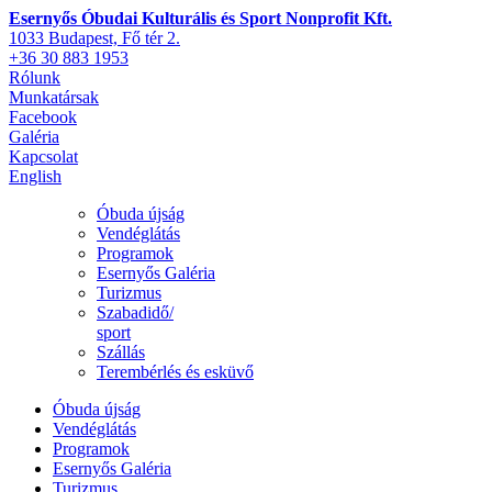
Esernyős Óbudai Kulturális és Sport Nonprofit Kft.
1033 Budapest, Fő tér 2.
+36 30 883 1953
Rólunk
Munkatársak
Facebook
Galéria
Kapcsolat
English
Óbuda újság
Vendéglátás
Programok
Esernyős Galéria
Turizmus
Szabadidő/
sport
Szállás
Terembérlés és esküvő
Óbuda újság
Vendéglátás
Programok
Esernyős Galéria
Turizmus