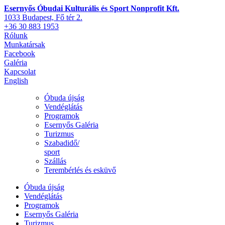
Esernyős Óbudai Kulturális és Sport Nonprofit Kft.
1033 Budapest, Fő tér 2.
+36 30 883 1953
Rólunk
Munkatársak
Facebook
Galéria
Kapcsolat
English
Óbuda újság
Vendéglátás
Programok
Esernyős Galéria
Turizmus
Szabadidő/
sport
Szállás
Terembérlés és esküvő
Óbuda újság
Vendéglátás
Programok
Esernyős Galéria
Turizmus