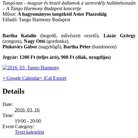
Tangó-tan – magyar és brazil dallamok a szenvedély hullámhosszán
– A Tango Harmony Budapest koncertje
Műsor:
A hagyományos tangóktól Astor Piazzoláig
Előadó: Tango Harmony Budapest
Bartha Katalin
(hegedű, művészeti vezető),
Lázár György
(zongora),
Nagy Ottó
(gordonka),
Piukovics Gábor
(nagybőgő),
Bartha Péter
(bandoneon)
Jegyár: 1200 Ft (teljes árú), 900 Ft (diák, nyugdíjas)
+ Google Calendar
+ iCal Export
Details
Date:
2016. 03. 16
Time:
19:00 - 20:00
Event Category:
Teszt kategória