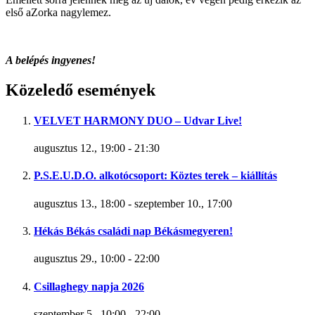
első aZorka nagylemez.
A belépés ingyenes!
Közeledő események
VELVET HARMONY DUO – Udvar Live!
augusztus 12., 19:00
-
21:30
P.S.E.U.D.O. alkotócsoport: Köztes terek – kiállítás
augusztus 13., 18:00
-
szeptember 10., 17:00
Hékás Békás családi nap Békásmegyeren!
augusztus 29., 10:00
-
22:00
Csillaghegy napja 2026
szeptember 5., 10:00
-
22:00