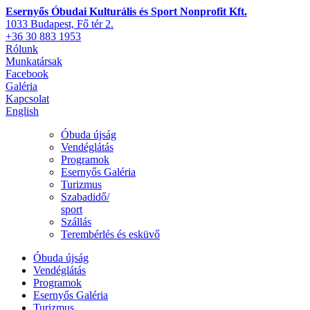
Esernyős Óbudai Kulturális és Sport Nonprofit Kft.
1033 Budapest, Fő tér 2.
+36 30 883 1953
Rólunk
Munkatársak
Facebook
Galéria
Kapcsolat
English
Óbuda újság
Vendéglátás
Programok
Esernyős Galéria
Turizmus
Szabadidő/
sport
Szállás
Terembérlés és esküvő
Óbuda újság
Vendéglátás
Programok
Esernyős Galéria
Turizmus