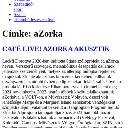
Szabadidő/
sport
Szállás
Terembérlés és esküvő
Címke:
aZorka
CAFÉ LIVE! AZORKA AKUSZTIK
Lackfi Dorottya 2020-ban indította útjára szólóprojektjét, aZorka
néven. Versszerű szövegek, melankólikus és tapadós dallamok
jellemzik szerzeményeit, melyek az alterpop műfajba repítenek
magukkal. Eleinte akusztikus koncertek keretében hallhattuk
országszerte, az utóbbi évben pedig zenekari felállással is bővült a
produkció. Első kislemeze Elharapott szavak címmel jelent meg
2021 novemberén. 2022 nyarán többek között találkozhattunk
aZorkával a VOLT-on, a Művészetek Völgyén, ősszel volt
lehetősége Marge és a Margaret Island zenekarok vendégeként
színpadra lépni, valamint bekerült a Hangfoglaló Program Induló
Előadói Alprogram támogatottjai közé. 2023-ban több hazai
fesztiválon is találkozhatunk a formációval (VéNégy Fesztivál,
Kolorádó, Campus, Művészetek Völgye, Ördögkatlan, SZIN, stb.).
Emellett sorra jelennek meg az új dalok, év végén pedig érkezik az