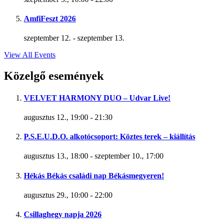
AmfiFeszt 2026
szeptember 12.
-
szeptember 13.
View All Events
Közelgő események
VELVET HARMONY DUO – Udvar Live!
augusztus 12., 19:00
-
21:30
P.S.E.U.D.O. alkotócsoport: Köztes terek – kiállítás
augusztus 13., 18:00
-
szeptember 10., 17:00
Hékás Békás családi nap Békásmegyeren!
augusztus 29., 10:00
-
22:00
Csillaghegy napja 2026